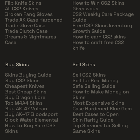
Flip Knife Skins
How to Win CS2 Skins
All CS2 Knives
Giveaways
Broken Fang Gloves
CS2 Weekly Care Package
Trade AK Case Hardened
Guide
Trade Glove Case
Free CS2 Skins Inventory
Trade Clutch Case
Growth Guide
Dreams & Nightmares
How to earn CS2 skins
Case
How to craft free CS2
knife
Buy Skins
Sell Skins
Skins Buying Guide
Sell CS2 Skins
Buy CS2 Skins
Sell for Real Money
Cheapest Knives
Safe Selling Guide
Best Cheap Skins
How to Make Money on
Buy Dragon Lore
Skins
Top M4A4 Skins
Most Expensive Skins
Buy AK-47 Vulcan
Case Hardened Blue Gem
Buy AK-47 Bloodsport
Best Cases to Open
Glock Water Elemental
Skin Rarity Guide
How to Buy Rare CS2
Top Services for Selling
Skins
Game Skins