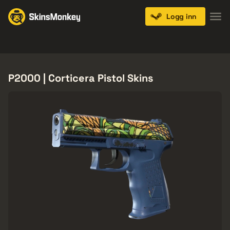
Logg inn
Knives
Gloves
Pistols
Rifles
SMGs
P2000 | Corticera Pistol Skins