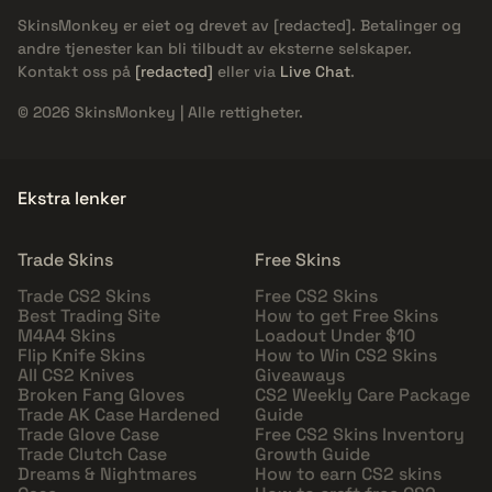
SkinsMonkey er eiet og drevet av
[redacted]
. Betalinger og
andre tjenester kan bli tilbudt av eksterne selskaper.
Kontakt oss på
[redacted]
eller via
Live Chat
.
© 2026 SkinsMonkey | Alle rettigheter.
Ekstra lenker
Trade Skins
Free Skins
Trade CS2 Skins
Free CS2 Skins
Best Trading Site
How to get Free Skins
M4A4 Skins
Loadout Under $10
Flip Knife Skins
How to Win CS2 Skins
All CS2 Knives
Giveaways
Broken Fang Gloves
CS2 Weekly Care Package
Trade AK Case Hardened
Guide
Trade Glove Case
Free CS2 Skins Inventory
Trade Clutch Case
Growth Guide
Dreams & Nightmares
How to earn CS2 skins