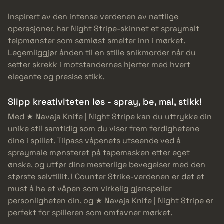
Inspirert av den intense verdenen av nattlige
operasjoner, har Night Stripe-skinnet et spraymalt
teipmønster som sømløst smelter inn i mørket.
Legemliggjør ånden til en stille snikmorder når du
setter skrekk i motstandernes hjerter med hvert
elegante og presise stikk.
Slipp kreativiteten løs - spray, be, mal, stikk!
Med ★ Navaja Knife | Night Stripe kan du uttrykke din
unike stil samtidig som du viser frem ferdighetene
dine i spillet. Tilpass våpenets utseende ved å
spraymale mønsteret på tapemasken etter eget
ønske, og utfør dine mesterlige bevegelser med den
største selvtillit. I Counter Strike-verdenen er det et
must å ha et våpen som virkelig gjenspeiler
personligheten din, og ★ Navaja Knife | Night Stripe er
perfekt for spilleren som omfavner mørket.