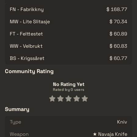
FN - Fabrikkny
$ 168.77
MW - Lite Slitasje
$ 70.34
FT - Felttestet
$ 60.89
WW - Velbrukt
$ 60.83
BS - Krigssåret
$ 60.77
Community Rating
No Rating Yet
Rated by 0 users
Summary
Type
Kniv
Weapon
★ Navaja Knife