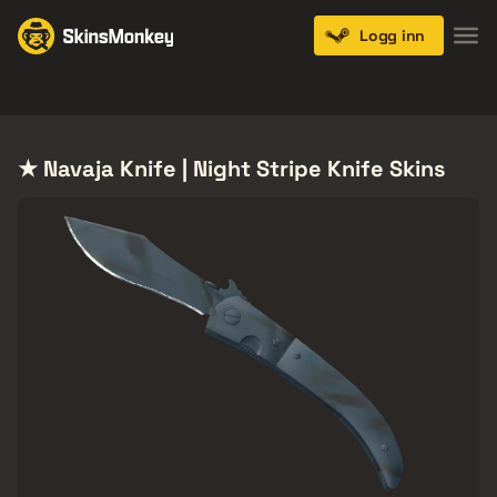
Logg inn
Knives
Gloves
Pistols
Rifles
SMGs
★ Navaja Knife | Night Stripe Knife Skins