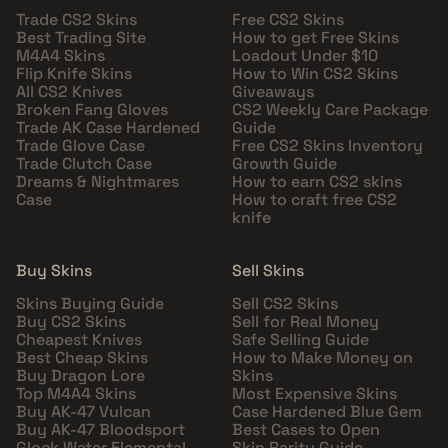
Trade CS2 Skins
Free CS2 Skins
Best Trading Site
How to get Free Skins
M4A4 Skins
Loadout Under $10
Flip Knife Skins
How to Win CS2 Skins
All CS2 Knives
Giveaways
Broken Fang Gloves
CS2 Weekly Care Package
Trade AK Case Hardened
Guide
Trade Glove Case
Free CS2 Skins Inventory
Trade Clutch Case
Growth Guide
Dreams & Nightmares
How to earn CS2 skins
Case
How to craft free CS2
knife
Buy Skins
Sell Skins
Skins Buying Guide
Sell CS2 Skins
Buy CS2 Skins
Sell for Real Money
Cheapest Knives
Safe Selling Guide
Best Cheap Skins
How to Make Money on
Buy Dragon Lore
Skins
Top M4A4 Skins
Most Expensive Skins
Buy AK-47 Vulcan
Case Hardened Blue Gem
Buy AK-47 Bloodsport
Best Cases to Open
Glock Water Elemental
Skin Rarity Guide