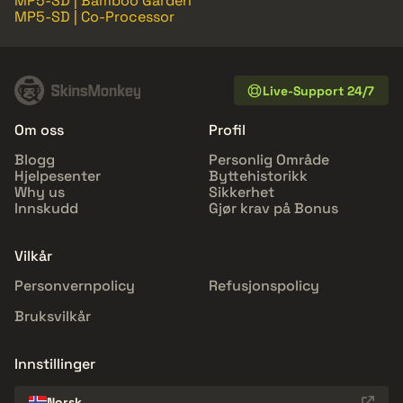
MP5-SD | Bamboo Garden
MP5-SD | Co-Processor
Live-Support 24/7
Om oss
Profil
Blogg
Personlig Område
Hjelpesenter
Byttehistorikk
Why us
Sikkerhet
Innskudd
Gjør krav på Bonus
Vilkår
Personvernpolicy
Refusjonspolicy
Bruksvilkår
Innstillinger
Norsk