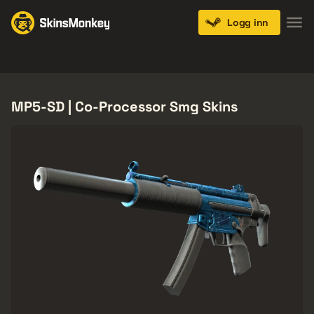
Logg inn
Knives
Gloves
Pistols
Rifles
SMGs
MP5-SD | Co-Processor Smg Skins