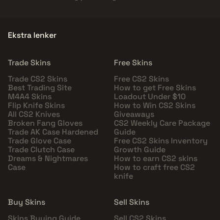
Ekstra lenker
Trade Skins
Free Skins
Trade CS2 Skins
Free CS2 Skins
Best Trading Site
How to get Free Skins
M4A4 Skins
Loadout Under $10
Flip Knife Skins
How to Win CS2 Skins
All CS2 Knives
Giveaways
Broken Fang Gloves
CS2 Weekly Care Package
Trade AK Case Hardened
Guide
Trade Glove Case
Free CS2 Skins Inventory
Trade Clutch Case
Growth Guide
Dreams & Nightmares
How to earn CS2 skins
Case
How to craft free CS2
knife
Buy Skins
Sell Skins
Skins Buying Guide
Sell CS2 Skins