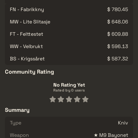
FN - Fabrikkny
$ 780.45
MW - Lite Slitasje
$ 648.06
FT - Felttestet
$ 609.88
WW - Velbrukt
$ 596.13
BS - Krigssåret
$ 587.32
Community Rating
No Rating Yet
Rated by 0 users
Summary
Type
Kniv
Weapon
★ M9 Bayonet