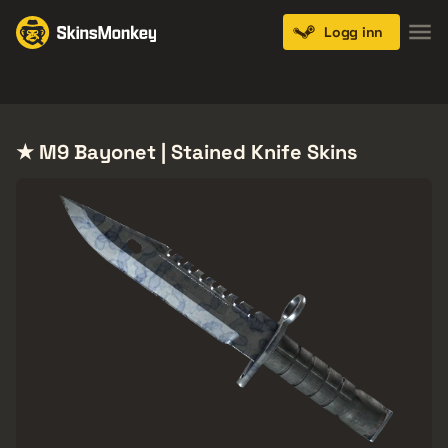
Logg inn
Knives
Gloves
Pistols
Rifles
SMGs
★ M9 Bayonet | Stained Knife Skins