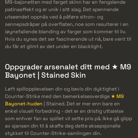
M9-bajonetten med farget skinn har en fengslende
patinaeffekt og er unik i sitt slag. Det spennende
utseendet oppnås ved å påføre sitron- og
sennepsdråper på overflaten, noe som resulterer i en
iøynefallende blanding av farger som kommer til liv.
Hvis du synes det ser fascinerende ut nå, bare vent til
du får et glimt av det under en blacklight.
Oppgrader arsenalet ditt med ★ M9
Bayonet | Stained Skin
Løft spillopplevelsen din og bevis din dyktighet i
Counter-Strike med den bemerkelsesverdige
★ M9
Bayonet-huden
| Stained. Det er mer enn bare en
enkel visuell forbedring - det er en dristig uttalelse
som enhver fan av spillet vil sette pris på. Ikke gå glipp
av sjansen din til å skaffe deg dette eksepsjonelle
stykket til Counter-Strike-samlingen din.