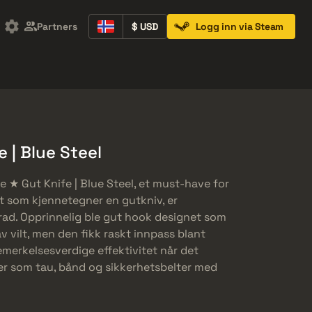
Partners
$ USD
Logg inn via Steam
Containers
Music Kits
Pins
Patches
 | Blue Steel
★ Gut Knife | Blue Steel, et must-have for
et som kjennetegner en gutkniv, er
rad. Opprinnelig ble gut hook designet som
v vilt, men den fikk raskt innpass blant
emerkelsesverdige effektivitet når det
ler som tau, bånd og sikkerhetsbelter med