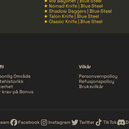
★ M9 Bayonet | Blue Steel
★ Nomad Knife | Blue Steel
★ Shadow Daggers | Blue Steel
★ Talon Knife | Blue Steel
★ Classic Knife | Blue Steel
il
Vilkår
sonlig Område
Personvernpolicy
tehistorikk
Refusjonspolicy
kerhet
Bruksvilkår
r krav på Bonus
team
Facebook
Instagram
Twitter
TikTok
D