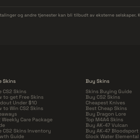
etalinger og andre tjenester kan bli tilbudt av eksterne selskaper.
e Skins
Buy Skins
e CS2 Skins
Skins Buying Guide
 to get Free Skins
Buy CS2 Skins
dout Under $10
Cheapest Knives
 to Win CS2 Skins
Best Cheap Skins
eaways
Buy Dragon Lore
 Weekly Care Package
Top M4A4 Skins
de
Buy AK-47 Vulcan
e CS2 Skins Inventory
Buy AK-47 Bloodsport
wth Guide
Glock Water Elemental