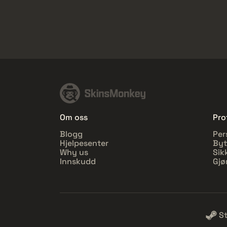
Om oss
Prof
Blogg
Per
Hjelpesenter
Byt
Why us
Sik
Innskudd
Gjø
S