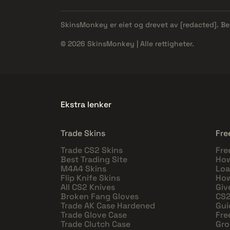
SkinsMonkey er eiet og drevet av
[redacted]
. B
© 2026 SkinsMonkey | Alle rettigheter.
Ekstra lenker
Trade Skins
Fre
Trade CS2 Skins
Fre
Best Trading Site
How
M4A4 Skins
Loa
Flip Knife Skins
How
All CS2 Knives
Giv
Broken Fang Gloves
CS2
Trade AK Case Hardened
Gui
Trade Glove Case
Fre
Trade Clutch Case
Gro