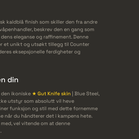
sk kaldblå finish som skiller den fra andre
nt våpenhandler, beskrev den en gang som
 dens eleganse og raffinement. Denne
 et unikt og utsøkt tillegg til Counter
 deres eksepsjonelle ferdigheter og
en din
g den ikoniske
★ Gut Knife skin
| Blue Steel,
kke utstyr som absolutt vil heve
biner funksjon og stil med dette fornemme
ene når du håndterer det i kampens hete.
e med, vel vitende om at denne
.