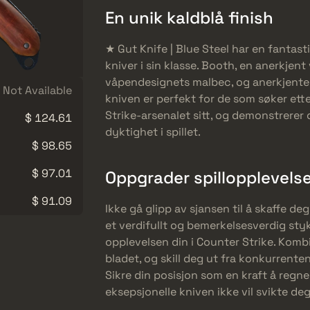
En unik kaldblå finish
★ Gut Knife | Blue Steel har en fantasti
kniver i sin klasse. Booth, en anerkje
våpendesignets malbec, og anerkjente
Not Available
kniven er perfekt for de som søker etter
Strike-arsenalet sitt, og demonstrerer
$ 124.61
dyktighet i spillet.
$ 98.65
$ 97.01
Oppgrader spillopplevels
$ 91.09
Ikke gå glipp av sjansen til å skaffe de
et verdifullt og bemerkelsesverdig sty
opplevelsen din i Counter Strike. Kom
bladet, og skill deg ut fra konkurrent
Sikre din posisjon som en kraft å regn
eksepsjonelle kniven ikke vil svikte deg