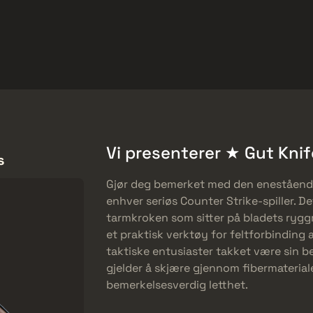
Gratis
Hjelpesenter
Mer
SMGs
Heavy
Charms
Agents
Vi presenterer ★ Gut Knife
s
Gjør deg bemerket med den enestående 
enhver seriøs Counter Strike-spiller. D
tarmkroken som sitter på bladets rygg
et praktisk verktøy for feltforbinding a
taktiske entusiaster takket være sin b
gjelder å skjære gjennom fibermateria
bemerkelsesverdig letthet.