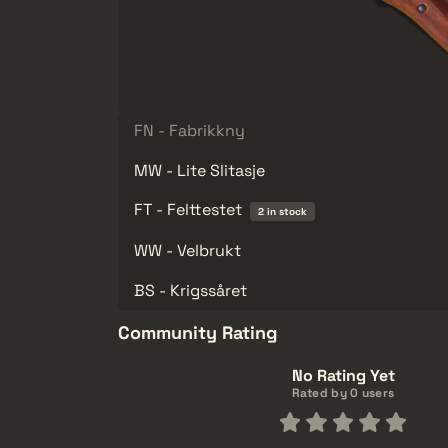
FN - Fabrikkny
MW - Lite Slitasje
FT - Felttestet
2 in stock
WW - Velbrukt
BS - Krigssåret
Community Rating
No Rating Yet
Rated by 0 users