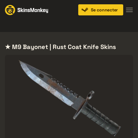
Se connecter
Knives
Gloves
Pistols
Rifles
SMGs
★ M9 Bayonet | Rust Coat Knife Skins