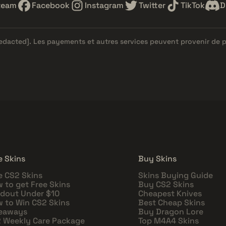
team
Facebook
Instagram
Twitter
TikTok
D
redacted]
. Les payements et autres services peuvent provenir de 
e Skins
Buy Skins
e CS2 Skins
Skins Buying Guide
 to get Free Skins
Buy CS2 Skins
dout Under $10
Cheapest Knives
 to Win CS2 Skins
Best Cheap Skins
eaways
Buy Dragon Lore
 Weekly Care Package
Top M4A4 Skins