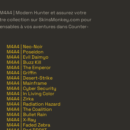
n M4A4 | Modern Hunter et assurez votre
otre collection sur SkinsMonkey.com pour
spensables à vos aventures dans Counter-
M4A4 | Neo-Noir
M4A4 | Poseidon
M4A4 | Evil Daimyo
M4A4 | Buzz Kill
M4A4 | The Emperor
M4A4 | Griffin
M4A4 | Desert-Strike
M4A4 | Mainframe
M4A4 | Cyber Security
M4A4 | In Living Color
M4A4 | Zirka
M4A4 | Radiation Hazard
M4A4 | The Coalition
M4A4 | Bullet Rain
M4A4 | X-Ray
M4A4 | Faded Zebra