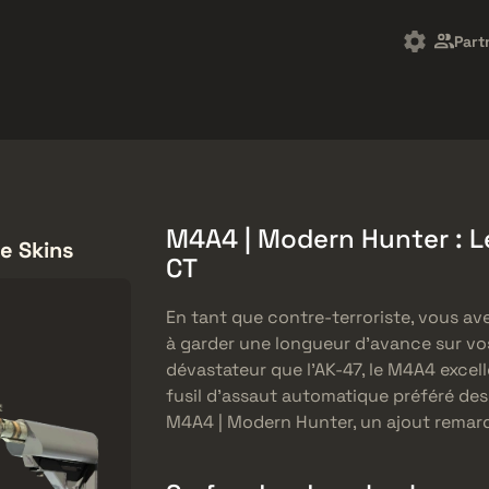
arket
Freebies
Centre d'aide
Plus de
Part
SMGs
Heavy
Charms
Agents
M4A4 | Modern Hunter : Le
e Skins
CT
En tant que contre-terroriste, vous av
à garder une longueur d’avance sur vos 
dévastateur que l’AK-47, le M4A4 excell
fusil d’assaut automatique préféré des
M4A4 | Modern Hunter, un ajout remarq