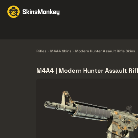
Échanger des skins
M
Knives
Gloves
Pistols
Rifles
Rifles
M4A4 Skins
Modern Hunter Assault Rifle Skins
M4A4 | Modern Hunter Assault Rifl