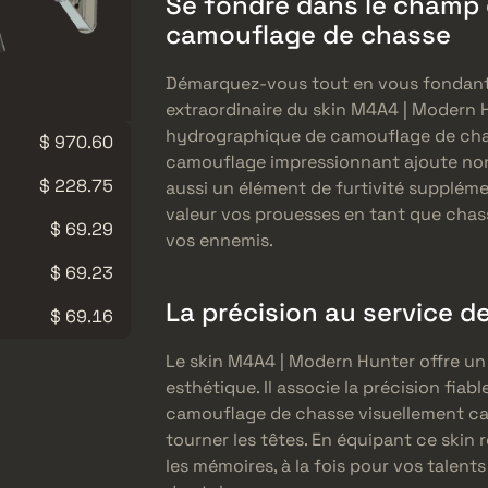
Se fondre dans le champ d
camouflage de chasse
Démarquez-vous tout en vous fondant
extraordinaire du skin M4A4 | Modern 
hydrographique de camouflage de cha
$ 970.60
camouflage impressionnant ajoute non
$ 228.75
aussi un élément de furtivité suppléme
valeur vos prouesses en tant que chass
$ 69.29
vos ennemis.
$ 69.23
La précision au service d
$ 69.16
Le skin M4A4 | Modern Hunter offre un 
esthétique. Il associe la précision fiabl
camouflage de chasse visuellement ca
tourner les têtes. En équipant ce skin 
les mémoires, à la fois pour vos talents