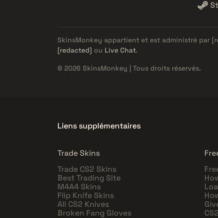
S
SkinsMonkey appartient et est administré par
[
[redacted]
ou
Live Chat
.
© 2026 SkinsMonkey | Tous droits réservés.
Liens supplémentaires
Trade Skins
Fre
Trade CS2 Skins
Fre
Best Trading Site
How
M4A4 Skins
Loa
Flip Knife Skins
How
All CS2 Knives
Giv
Broken Fang Gloves
CS2