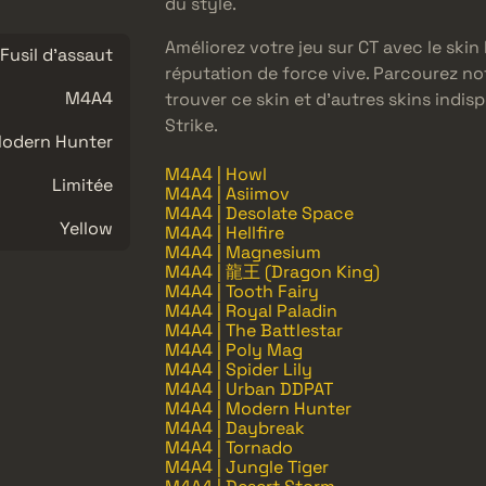
du style.
Améliorez votre jeu sur CT avec le ski
Fusil d'assaut
réputation de force vive. Parcourez n
M4A4
trouver ce skin et d’autres skins indi
Strike.
odern Hunter
M4A4 | Howl
Limitée
M4A4 | Asiimov
M4A4 | Desolate Space
Yellow
M4A4 | Hellfire
M4A4 | Magnesium
M4A4 | 龍王 (Dragon King)
M4A4 | Tooth Fairy
M4A4 | Royal Paladin
M4A4 | The Battlestar
M4A4 | Poly Mag
M4A4 | Spider Lily
M4A4 | Urban DDPAT
M4A4 | Modern Hunter
M4A4 | Daybreak
M4A4 | Tornado
M4A4 | Jungle Tiger