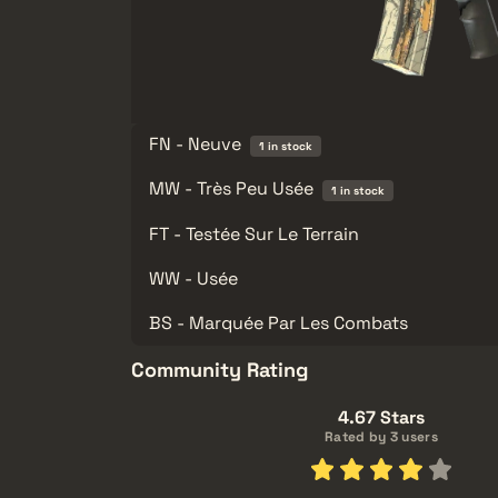
FN - Neuve
1 in stock
MW - Très Peu Usée
1 in stock
FT - Testée Sur Le Terrain
WW - Usée
BS - Marquée Par Les Combats
Community Rating
4.67 Stars
Rated by 3 users