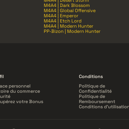
M4A4 | Desert Storm
M4A4 | Dark Blossom
M4A4 | Global Offensive
M4A4 | Emperor
M4A4 | Etch Lord
M4A4 | Modern Hunter
PP-Bizon | Modern Hunter
il
Conditions
ace personnel
Politique de
toire du commerce
Confidentialité
urité
Politique de
upérez votre Bonus
Remboursement
Conditions d'utilisatio