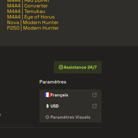
M4A4 | Red DDPAT
M4A4 | Converter
M4A4 | Temukau
M4A4 | Eye of Horus
Nova | Modern Hunter
P250 | Modern Hunter
Assistance 24/7
Paramètres
Français
$
USD
n
Paramètres Visuels