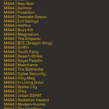
M4A4 | Neo-Noir
M4A4 | Asiimov
M4A4 | Poseidon
M4A4 | Desolate Space
M4A4 | Evil Daimyo
M4A4 | Hellfire
M4A4 | Buzz Kill
M4A4 | Magnesium
M4A4 | The Emperor
M4A4 | 龍王 (Dragon King)
M4A4 | Griffin
M4A4 | Tooth Fairy
M4A4 | Desert-Strike
M4A4 | Royal Paladin
M4A4 | Mainframe
M4A4 | The Battlestar
M4A4 | Cyber Security
M4A4 | Poly Mag
M4A4 | In Living Color
M4A4 | Spider Lily
M4A4 | Zirka
M4A4 | Urban DDPAT
M4A4 | Radiation Hazard
M4A4 | Modern Hunter
M4A4 | The Coalition