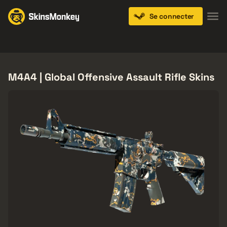
Se connecter
Knives
Gloves
Pistols
Rifles
SMGs
M4A4 | Global Offensive Assault Rifle Skins