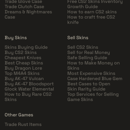
Trade Glove Case
Free CS2 Skins Inventory
Trade Clutch Case
Growth Guide
Dreams & Nightmares
How to earn CS2 skins
Case
How to craft free CS2
knife
Buy Skins
Sell Skins
Skins Buying Guide
Sell CS2 Skins
Buy CS2 Skins
Sell for Real Money
Cheapest Knives
Safe Selling Guide
Best Cheap Skins
How to Make Money on
Buy Dragon Lore
Skins
Top M4A4 Skins
Most Expensive Skins
Buy AK-47 Vulcan
Case Hardened Blue Gem
Buy AK-47 Bloodsport
Best Cases to Open
Glock Water Elemental
Skin Rarity Guide
How to Buy Rare CS2
Top Services for Selling
Skins
Game Skins
Other Games
Trade Rust Items