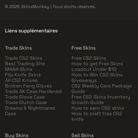
© 2026 SkinsMonkey | Tous droits réservés.
Liens supplémentaires
Trade Skins
Free Skins
Trade CS2 Skins
Free CS2 Skins
Best Trading Site
How to get Free Skins
M4A4 Skins
Loadout Under $10
Flip Knife Skins
How to Win CS2 Skins
All CS2 Knives
Giveaways
Broken Fang Gloves
CS2 Weekly Care Package
Trade AK Case Hardened
Guide
Trade Glove Case
Free CS2 Skins Inventory
Trade Clutch Case
Growth Guide
Dreams & Nightmares
How to earn CS2 skins
Case
How to craft free CS2
knife
Buy Skins
Sell Skins