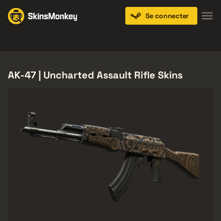
Se connecter
Knives
Gloves
Pistols
Rifles
SMGs
AK-47 | Uncharted Assault Rifle Skins