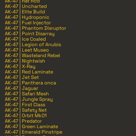
AK-47 | Rat Rod
AK-47 | Uncharted
AK-47 | Elite Build
AK-47 | Hydroponic
AK-47 | Fuel Injector
AK-47 | Phantom Disruptor
AK-47 | Point Disarray
AK-47 | Ice Coaled
AK-47 | Legion of Anubis
AK-47 | Leet Museo
AK-47 | Wasteland Rebel
AK-47 | Nightwish
AK-47 | X-Ray
AK-47 | Red Laminate
AK-47 | Jet Set
AK-47 | Panthera onca
AK-47 | Jaguar
AK-47 | Safari Mesh
AK-47 | Jungle Spray
AK-47 | First Class
AK-47 | Safety Net
AK-47 | Orbit Mk01
AK-47 | Predator
AK-47 | Green Laminate
AK-47 | Emerald Pinstripe