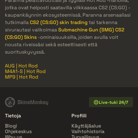
Paranna pelattavuuttasi ja tyyliäsi Hot Rod -nahoilla,
jotka ovat helposti saatavilla vilkkaassa CS2 (CS:GO) -
kaupankäynnin ekosysteemissä. Paranna arsenaaliasi
tutkimalla
CS2 (CS:GO) skin trading
tai tarkenna
sivurautasi valikoimaa
Submachine Gun (SMG) CS2
(CS:GO) Skins
-ominaisuuksilla, joiden avulla voit
nousta riveissäsi sekä esteettisesti että
suorituskyvyssä.
AUG | Hot Rod
M4A1-S | Hot Rod
MP9 | Hot Rod
Live-tuki 24/7
Tietoja
Profiili
Blogi
Käyttäjäalue
Ohjekeskus
Vaihtohistoria
Why us
Turvallisuus