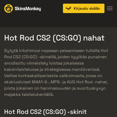
Kirjaudu sisään
Knives
Gloves
Pistols
Rifles
SMGs
Hot Rod CS2 (CS:GO) nahat
Sytytä intohimosi nopeaan pelaamiseen tulisilla Hot
Rod CS2 (CS:GO) -skineillä, joiden tyylikäs punainen
anodisoitu viimeistely loistaa jokaisessa
kaksintaistelussa ja strategisessa manööverissä.
Valitse korkeakaliiperisesta valikoimasta, jossa on
eksklusiiviset M4A1-S-, MP9- ja AUG Hot Rod -nahat,
joista jokainen on harvinaisuuden ja suorituskyvyn
majakka taistelukentällä.
Hot Rod CS2 (CS:GO) -skinit