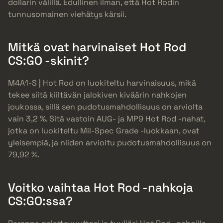
dollarin välillä. Edullinen ilman, että Hot Rodin
tunnusomainen viehätys kärsii.
Mitkä ovat harvinaiset Hot Rod
CS:GO -skinit?
M4A1-S | Hot Rod on luokiteltu harvinaisuus, mikä
tekee siitä kiiltävän jalokiven kiväärin nahkojen
joukossa, sillä sen pudotusmahdollisuus on arviolta
vain 3,2 %. Sitä vastoin AUG- ja MP9 Hot Rod -nahat,
jotka on luokiteltu Mil-Spec Grade -luokkaan, ovat
yleisempiä, ja niiden arvioitu pudotusmahdollisuus on
79,92 %.
Voitko vaihtaa Hot Rod -nahkoja
CS:GO:ssa?