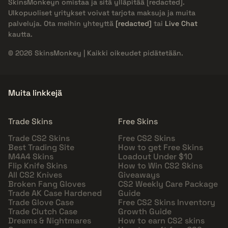
SkinsMonkeyn omistaa ja sitä ylläpitää
[redacted]
.
Ulkopuoliset yritykset voivat tarjota maksuja ja muita
palveluja. Ota meihin yhteyttä
[redacted]
tai
Live Chat
kautta.
© 2026 SkinsMonkey | Kaikki oikeudet pidätetään.
Muita linkkejä
Trade Skins
Free Skins
Trade CS2 Skins
Free CS2 Skins
Best Trading Site
How to get Free Skins
M4A4 Skins
Loadout Under $10
Flip Knife Skins
How to Win CS2 Skins
All CS2 Knives
Giveaways
Broken Fang Gloves
CS2 Weekly Care Package
Trade AK Case Hardened
Guide
Trade Glove Case
Free CS2 Skins Inventory
Trade Clutch Case
Growth Guide
Dreams & Nightmares
How to earn CS2 skins