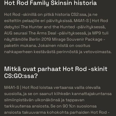
Hot Rod Family Skinsin historia
Hot Rod -skinillä on pitkä historia CS2:ssa, ja ne
esiteltiin pelaajille eri päivityksissä. M4A1-S | Hot Rod
debytoi The Hunter and the Hunted -päivityksessä,
AUG seurasi The Arms Deal -päivityksessä, ja MP9 tuli
näyttämölle Berlin 2019 Mirage Souvenir Package -
paketin mukana. Jokainen niistä on osoitus
nahkaperheen kestävästä perinnöstä ja vetovoimasta.
Mitkä ovat parhaat Hot Rod -skinit
CS:GO:ssa?
M4A1-S | Hot Rod loistaa vertaansa vailla olevalla
suosiolla, ja se on saanut kiihkeän kannattajakuntansa
silmiinpistävän ulkonäkönsä ja tappavan
tarkkuutensa ansiosta. Se on 90 %:n suosionsa
ansiosta takuuvarma kohokohta parhaiden Hot Rod -