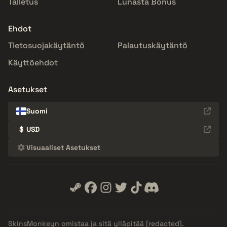
Talletus
Lunasta Bonus
Ehdot
Tietosuojakäytäntö
Palautuskäytäntö
Käyttöehdot
Asetukset
Suomi
$
USD
Visuaaliset Asetukset
SkinsMonkeyn omistaa ja sitä ylläpitää
[redacted]
.