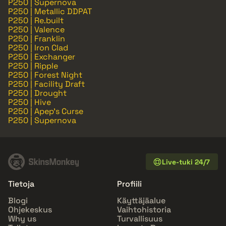
P250 | Supernova
P250 | Metallic DDPAT
P250 | Re.built
P250 | Valence
P250 | Franklin
P250 | Iron Clad
P250 | Exchanger
P250 | Ripple
P250 | Forest Night
P250 | Facility Draft
P250 | Drought
P250 | Hive
P250 | Apep's Curse
P250 | Supernova
Live-tuki 24/7
Tietoja
Profiili
Blogi
Käyttäjäalue
Ohjekeskus
Vaihtohistoria
Why us
Turvallisuus