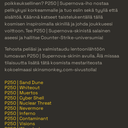
poikkeuksellinen? P250 | Supernova-iho nostaa
pelikykysi korkeammalle ja tuo esiin sekä tyyliä että
sisältöä. Käännä katseet taistelukentällä tällä
kosmisen inspiroimalla skinillä ja johda joukkueesi
voittoon. Tee P250 | Supernova-skinistä salainen
aseesi ja hallitse Counter-Strike-universumia!
Tehosta peliäsi ja valmistaudu lentoonlähtöön
lumoavan P250 | Supernova-skinin avulla. Älä missaa
tilaisuutta lisätä tätä kosmista mestariteosta
kokoelmaasi skinsmonkey.com-sivustolla!
P250 | Sand Dune
P250 | Whiteout
P250 | Muertos
P250 | Cyber Shell
P250 | Nuclear Threat
P250 | Nevermore
P250 | Inferno
P250 | Contaminant
P250 | Visions