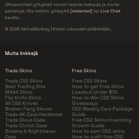
Ulkopuoliset yritykset voivat tarjota maksuja ja muita
palveluja. Ota meihin yhteyttä
[redacted]
tai
Live Chat
kautta.
© 2026 SkinsMonkey | Kaikki oikeudet pidätetään.
Muita linkkejä
Trade Skins
Free Skins
Trade CS2 Skins
Free CS2 Skins
Best Trading Site
How to get Free Skins
M4A4 Skins
Loadout Under $10
Flip Knife Skins
How to Win CS2 Skins
All CS2 Knives
Giveaways
Broken Fang Gloves
CS2 Weekly Care Package
Trade AK Case Hardened
Guide
Trade Glove Case
Free CS2 Skins Inventory
Trade Clutch Case
Growth Guide
Dreams & Nightmares
How to earn CS2 skins
Case
How to craft free CS2