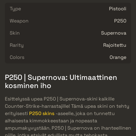
Type
Pistooli
Weapon
P250
Skin
Supernova
Rarity
Rajoitettu
Colors
Orange
P250 | Supernova: Ultimaattinen
kosminen iho
Esittelyssä upea P250 | Supernova-skini kaikille
Counter-Strike-harrastajille! Tämä upea skini on tehty
erityisesti
P250 skins
-aseelle, joka on tunnettu
alhaisesta kimmokkeestaan ja nopeasta
ampumakyvystään. P250 | Supernova on ihanteellinen
niille, jotka etsivät edullista mutta tehokasta