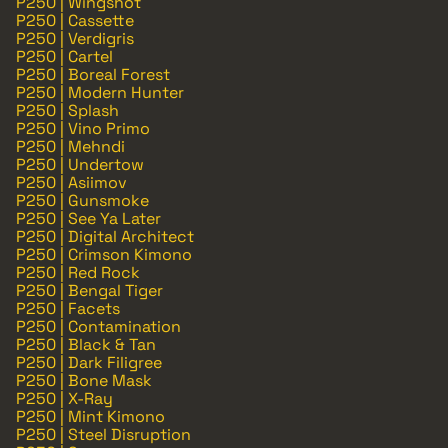
P250 | Wingshot
P250 | Cassette
P250 | Verdigris
P250 | Cartel
P250 | Boreal Forest
P250 | Modern Hunter
P250 | Splash
P250 | Vino Primo
P250 | Mehndi
P250 | Undertow
P250 | Asiimov
P250 | Gunsmoke
P250 | See Ya Later
P250 | Digital Architect
P250 | Crimson Kimono
P250 | Red Rock
P250 | Bengal Tiger
P250 | Facets
P250 | Contamination
P250 | Black & Tan
P250 | Dark Filigree
P250 | Bone Mask
P250 | X-Ray
P250 | Mint Kimono
P250 | Steel Disruption