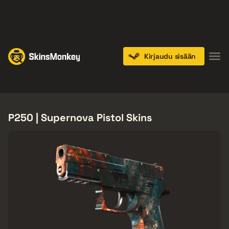
PLAY NOW
ENDS IN:
14 DAYS
Kirjaudu sisään
Knives
Gloves
Pistols
Rifles
SMGs
P250 | Supernova Pistol Skins