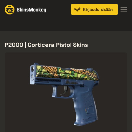
Kirjaudu sisään
Knives
Gloves
Pistols
Rifles
SMGs
P2000 | Corticera Pistol Skins