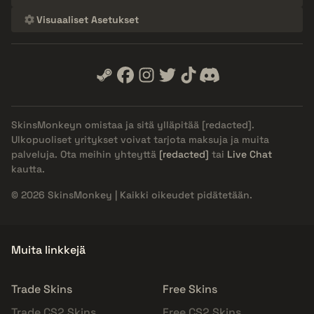
Visuaaliset Asetukset
SkinsMonkeyn omistaa ja sitä ylläpitää
[redacted]
.
Ulkopuoliset yritykset voivat tarjota maksuja ja muita
palveluja. Ota meihin yhteyttä
[redacted]
tai
Live Chat
kautta.
© 2026 SkinsMonkey | Kaikki oikeudet pidätetään.
Muita linkkejä
Trade Skins
Free Skins
Trade CS2 Skins
Free CS2 Skins