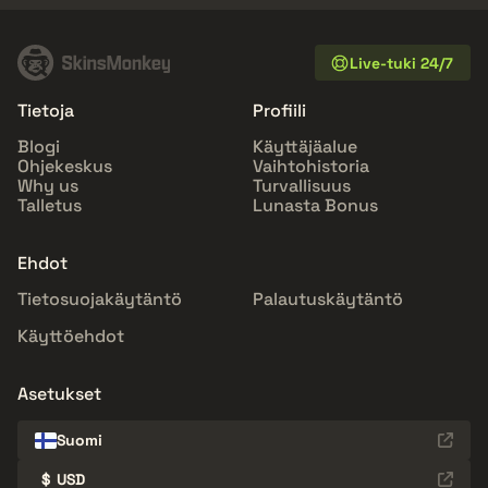
Live-tuki 24/7
Tietoja
Profiili
Blogi
Käyttäjäalue
Ohjekeskus
Vaihtohistoria
Why us
Turvallisuus
Talletus
Lunasta Bonus
Ehdot
Tietosuojakäytäntö
Palautuskäytäntö
Käyttöehdot
Asetukset
Suomi
$
USD