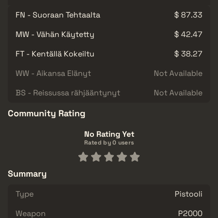
FN - Suoraan Tehtaalta
$ 87.33
MW - Vähän Käytetty
$ 42.47
FT - Kentällä Kokeiltu
$ 38.27
WW - Aikansa Elänyt
Not Available
BS - Reissussa rähjääntynyt
Not Available
Community Rating
No Rating Yet
Rated by 0 users
Summary
Type
Pistooli
Weapon
P2000