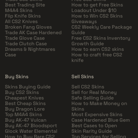
Best Trading Site
How to get Free Skins
M4A4 Skins
Loadout Under $10
Flip Knife Skins
How to Win CS2 Skins
All CS2 Knives
Giveaways
Broken Fang Gloves
CS2 Weekly Care Package
Trade AK Case Hardened
Guide
Trade Glove Case
Free CS2 Skins Inventory
Trade Clutch Case
Growth Guide
Dreams & Nightmares
How to earn CS2 skins
Case
How to craft free CS2
knife
Buy Skins
Sell Skins
Skins Buying Guide
Sell CS2 Skins
Buy CS2 Skins
Sell for Real Money
Cheapest Knives
Safe Selling Guide
Best Cheap Skins
How to Make Money on
Buy Dragon Lore
Skins
Top M4A4 Skins
Most Expensive Skins
Buy AK-47 Vulcan
Case Hardened Blue Gem
Buy AK-47 Bloodsport
Best Cases to Open
Glock Water Elemental
Skin Rarity Guide
How to Buy Rare CS2
Top Services for Selling