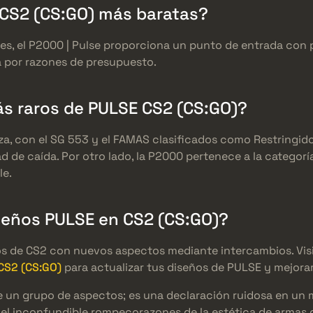
 CS2 (CS:GO) más baratas?
s, el P2000 | Pulse proporciona un punto de entrada con pre
a por razones de presupuesto.
s raros de PULSE CS2 (CS:GO)?
za, con el SG 553 y el FAMAS clasificados como Restringido
de caída. Por otro lado, la P2000 pertenece a la categoría
le.
seños PULSE en CS2 (CS:GO)?
os de CS2 con nuevos aspectos mediante intercambios. Vis
 CS2 (CS:GO)
para actualizar tus diseños de PULSE y mejorar 
 un grupo de aspectos; es una declaración ruidosa en un m
 el inconfundible rompecorazones de la estética de armas 