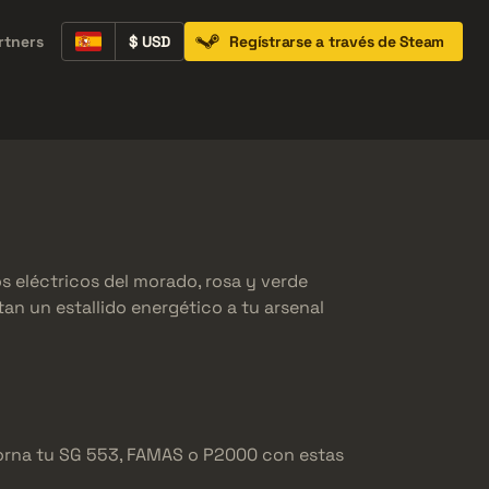
rtners
$ USD
Regístrarse a través de Steam
Containers
Music Kits
Pins
Patches
s eléctricos del morado, rosa y verde
an un estallido energético a tu arsenal
Adorna tu SG 553, FAMAS o P2000 con estas