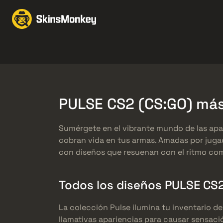
Intercambio de Skins
Knives
Gloves
Pistols
Rifles
PULSE CS2 (CS:GO) má
Sumérgete en el vibrante mundo de las apar
cobran vida en tus armas. Amadas por jugad
con diseños que resuenan con el ritmo com
Todos los diseños PULSE CS2
La colección Pulse ilumina tu inventario d
llamativas apariencias para causar sensaci