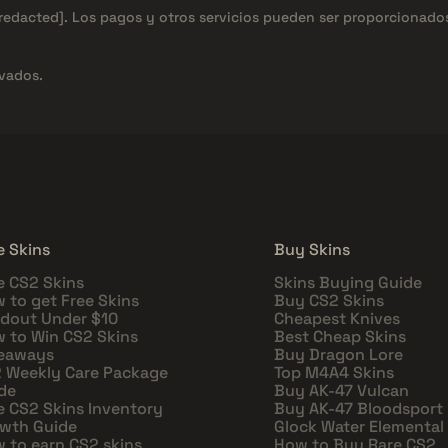
[redacted]
. Los pagos y otros servicios pueden ser proporcionad
vados.
e Skins
Buy Skins
e CS2 Skins
Skins Buying Guide
 to get Free Skins
Buy CS2 Skins
dout Under $10
Cheapest Knives
 to Win CS2 Skins
Best Cheap Skins
eaways
Buy Dragon Lore
 Weekly Care Package
Top M4A4 Skins
de
Buy AK-47 Vulcan
e CS2 Skins Inventory
Buy AK-47 Bloodsport
wth Guide
Glock Water Elemental
 to earn CS2 skins
How to Buy Rare CS2