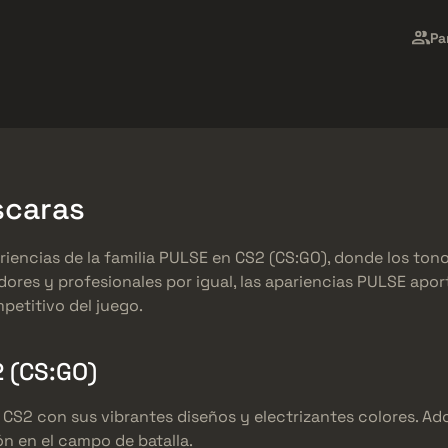
Market
Regalos
Centro de Ayuda
Más
Pa
SMGs
Heavy
Charms
Agents
scaras
iencias de la familia PULSE en CS2 (CS:GO), donde los tono
ores y profesionales por igual, las apariencias PULSE aport
petitivo del juego.
 (CS:GO)
e CS2 con sus vibrantes diseños y electrizantes colores. 
ón en el campo de batalla.