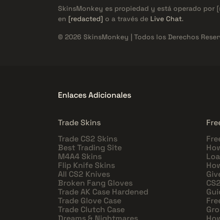
SkinsMonkey es propiedad y está operado por
en
[redacted]
o a través de
Live Chat
.
© 2026 SkinsMonkey | Todos los Derechos Reser
Enlaces Adicionales
Trade Skins
Fre
Trade CS2 Skins
Fre
Best Trading Site
How
M4A4 Skins
Loa
Flip Knife Skins
How
All CS2 Knives
Giv
Broken Fang Gloves
CS2
Trade AK Case Hardened
Gui
Trade Glove Case
Fre
Trade Clutch Case
Gro
Dreams & Nightmares
How