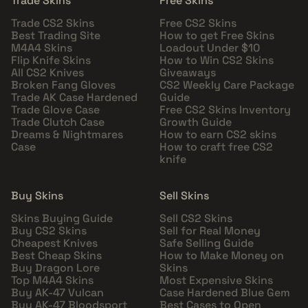
Trade Skins
Free Skins
Trade CS2 Skins
Free CS2 Skins
Best Trading Site
How to get Free Skins
M4A4 Skins
Loadout Under $10
Flip Knife Skins
How to Win CS2 Skins
All CS2 Knives
Giveaways
Broken Fang Gloves
CS2 Weekly Care Package
Trade AK Case Hardened
Guide
Trade Glove Case
Free CS2 Skins Inventory
Trade Clutch Case
Growth Guide
Dreams & Nightmares
How to earn CS2 skins
Case
How to craft free CS2
knife
Buy Skins
Sell Skins
Skins Buying Guide
Sell CS2 Skins
Buy CS2 Skins
Sell for Real Money
Cheapest Knives
Safe Selling Guide
Best Cheap Skins
How to Make Money on
Buy Dragon Lore
Skins
Top M4A4 Skins
Most Expensive Skins
Buy AK-47 Vulcan
Case Hardened Blue Gem
Buy AK-47 Bloodsport
Best Cases to Open