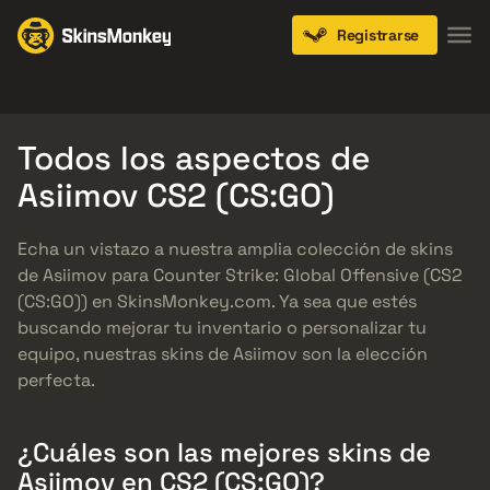
Registrarse
Knives
Gloves
Pistols
Rifles
SMGs
Todos los aspectos de
Asiimov CS2 (CS:GO)
Echa un vistazo a nuestra amplia colección de skins
de Asiimov para Counter Strike: Global Offensive (CS2
(CS:GO)) en SkinsMonkey.com. Ya sea que estés
buscando mejorar tu inventario o personalizar tu
equipo, nuestras skins de Asiimov son la elección
perfecta.
¿Cuáles son las mejores skins de
Asiimov en CS2 (CS:GO)?