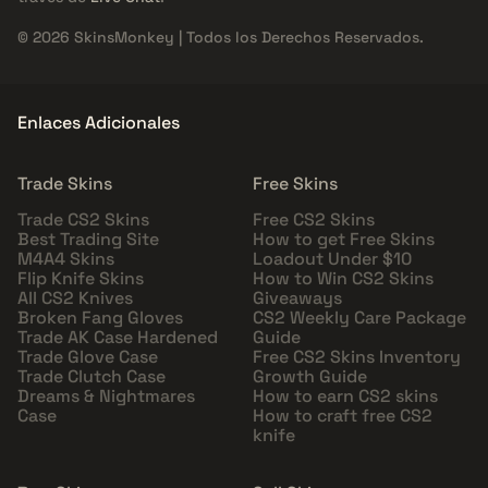
© 2026 SkinsMonkey | Todos los Derechos Reservados.
Enlaces Adicionales
Trade Skins
Free Skins
Trade CS2 Skins
Free CS2 Skins
Best Trading Site
How to get Free Skins
M4A4 Skins
Loadout Under $10
Flip Knife Skins
How to Win CS2 Skins
All CS2 Knives
Giveaways
Broken Fang Gloves
CS2 Weekly Care Package
Trade AK Case Hardened
Guide
Trade Glove Case
Free CS2 Skins Inventory
Trade Clutch Case
Growth Guide
Dreams & Nightmares
How to earn CS2 skins
Case
How to craft free CS2
knife