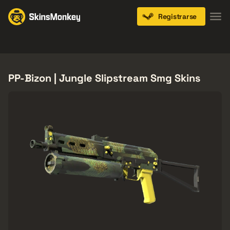
Registrarse
Knives
Gloves
Pistols
Rifles
SMGs
PP-Bizon | Jungle Slipstream Smg Skins