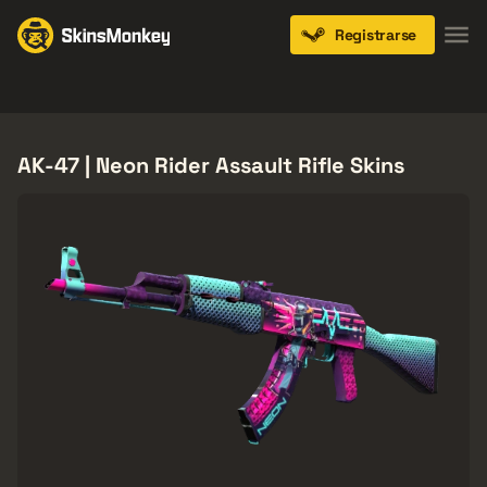
Registrarse
Knives
Gloves
Pistols
Rifles
SMGs
AK-47 | Neon Rider Assault Rifle Skins