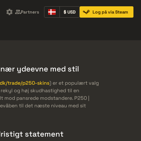
Partners
$ USD
Log på via Steam
Containers
Music Kits
Pins
Patches
dinær ydeevne med stil
dk/trade/p250-skins
) er et populært valg
v rekyl og høj skudhastighed til en
eelt mod pansrede modstandere. P250 |
evåben til det næste niveau med sit
ristigt statement