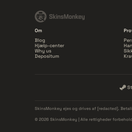
Om
Prof
Blog
Per
Hjælp-center
Han
Why us
Sik
Depositum
Kra
S
SkinsMonkey ejes og drives af
[redacted]
. Beta
© 2026 SkinsMonkey | Alle rettigheder forbehold