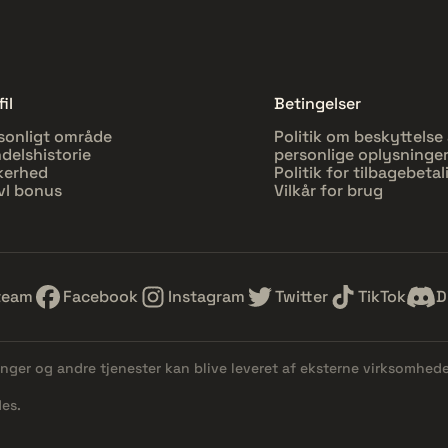
il
Betingelser
sonligt område
Politik om beskyttelse 
delshistorie
personlige oplysninge
kerhed
Politik for tilbagebetal
vl bonus
Vilkår for brug
team
Facebook
Instagram
Twitter
TikTok
D
linger og andre tjenester kan blive leveret af eksterne virksomhed
es.