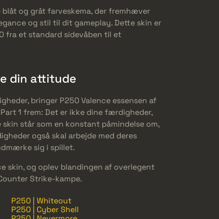
 blåt og gråt farveskema, der fremhæver
egance og stil til dit gameplay. Dette skin er
fra et standard sidevåben til et
e din attitude
digheder, bringer P250 Valence essensen af
Part 1 frem: Det er ikke dine færdigheder,
te skin står som en konstant påmindelse om,
rdigheder også skal arbejde med deres
dmærke sig i spillet.
e skin, og oplev blandingen af overlegent
Counter Strike-kampe.
P250 | Whiteout
P250 | Cyber Shell
P250 | Nevermore