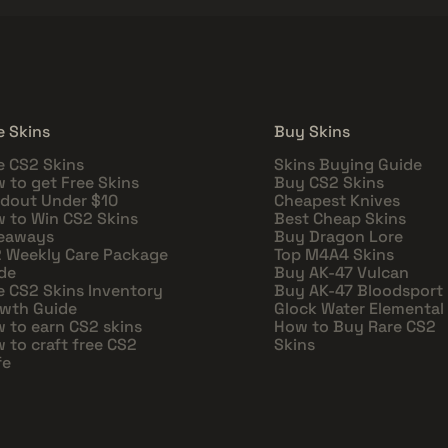
e Skins
Buy Skins
e CS2 Skins
Skins Buying Guide
 to get Free Skins
Buy CS2 Skins
dout Under $10
Cheapest Knives
 to Win CS2 Skins
Best Cheap Skins
eaways
Buy Dragon Lore
 Weekly Care Package
Top M4A4 Skins
de
Buy AK-47 Vulcan
e CS2 Skins Inventory
Buy AK-47 Bloodsport
wth Guide
Glock Water Elemental
 to earn CS2 skins
How to Buy Rare CS2
 to craft free CS2
Skins
fe