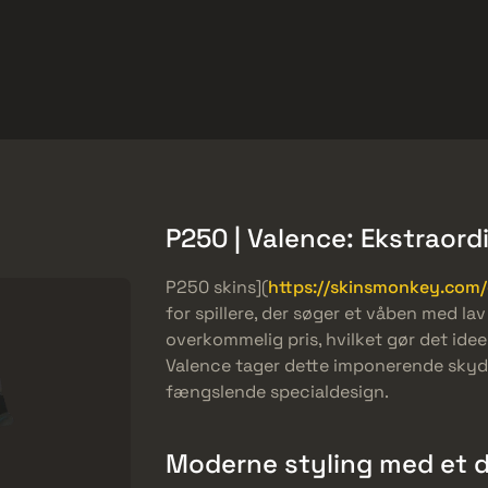
et
Gratis tilbud
Hjælp-center
Mere
SMGs
Heavy
Charms
Agents
P250 | Valence: Ekstraor
P250 skins](
https://skinsmonkey.com/
for spillere, der søger et våben med la
overkommelig pris, hvilket gør det id
Valence tager dette imponerende skyd
fængslende specialdesign.
Moderne styling med et d