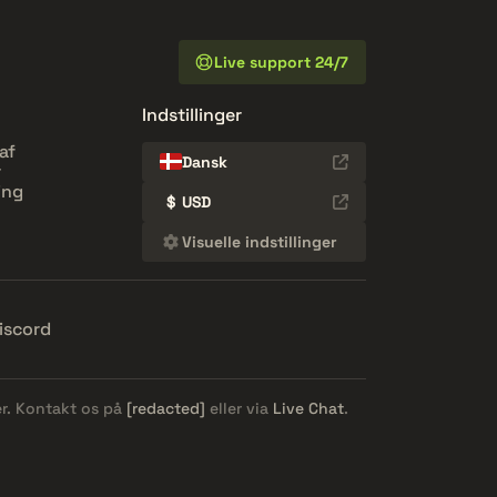
Live support 24/7
Indstillinger
af
Dansk
r
ing
$
USD
Visuelle indstillinger
iscord
er. Kontakt os på
[redacted]
eller via
Live Chat
.