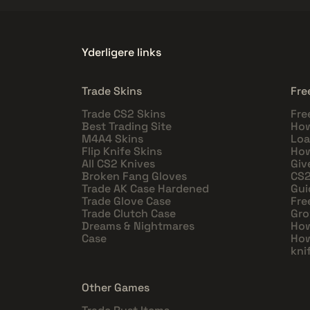
Yderligere links
Trade Skins
Fre
Trade CS2 Skins
Fre
Best Trading Site
How
M4A4 Skins
Loa
Flip Knife Skins
How
All CS2 Knives
Giv
Broken Fang Gloves
CS2
Trade AK Case Hardened
Gui
Trade Glove Case
Fre
Trade Clutch Case
Gro
Dreams & Nightmares
How
Case
How
kni
Other Games