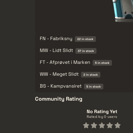
FN - Fabriksny
22 in stock
MW - Lidt Slidt
37 in stock
FT - Afprøvet i Marken
5 in stock
WW - Meget Slidt
2 in stock
BS - Kampvansiret
5 in stock
Community Rating
No Rating Yet
Rated by 0 users