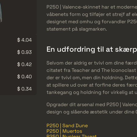
P250 | Valence-skinnet har et moderne
våbenets form og tilføjer et strejf af el
designet med omhu og forvandler P250 
statement på slagmarken.
$ 4.04
En udfordring til at skærp
$ 0.93
Selvom der aldrig er tvivl om dine fær
$ 0.42
citatet fra Teacher and The Iconoclast 
$ 0.40
der er tvivl om, men din holdning. Det
at spillere ud over at forfine deres fæ
$ 0.34
tankegang og holdning for virkelig at u
Opgrader dit arsenal med P250 | Valenc
design og slående æstetik under dine 
P250 | Sand Dune
P250 | Muertos
P250 | Nuclear Threat