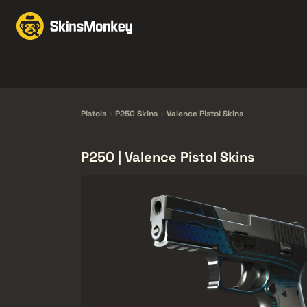
Skind til handel
Mark
Knives
Gloves
Pistols
Rifles
Pistols
P250 Skins
Valence Pistol Skins
P250 | Valence Pistol Skins