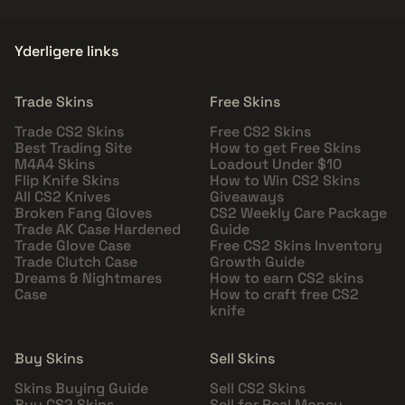
Yderligere links
Trade Skins
Free Skins
Trade CS2 Skins
Free CS2 Skins
Best Trading Site
How to get Free Skins
M4A4 Skins
Loadout Under $10
Flip Knife Skins
How to Win CS2 Skins
All CS2 Knives
Giveaways
Broken Fang Gloves
CS2 Weekly Care Package
Trade AK Case Hardened
Guide
Trade Glove Case
Free CS2 Skins Inventory
Trade Clutch Case
Growth Guide
Dreams & Nightmares
How to earn CS2 skins
Case
How to craft free CS2
knife
Buy Skins
Sell Skins
Skins Buying Guide
Sell CS2 Skins
Buy CS2 Skins
Sell for Real Money