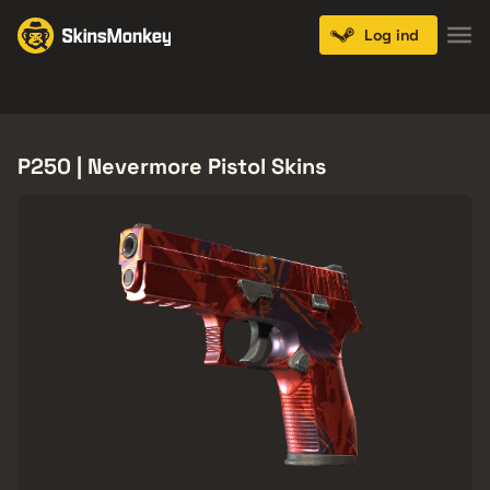
Log ind
Knives
Gloves
Pistols
Rifles
SMGs
P250 | Nevermore Pistol Skins