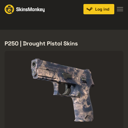
Log ind
Knives
Gloves
Pistols
Rifles
SMGs
P250 | Drought Pistol Skins