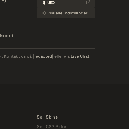
$
USD
Visuelle indstillinger
iscord
er. Kontakt os på
[redacted]
eller via
Live Chat
.
Sell Skins
Sell CS2 Skins