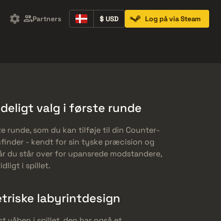
Partners
$ USD
Log på via Steam
Containers
Music Kits
Pins
Patches
ideligt valg i første runde
te runde, som du kan tilføje til din Counter-
finder - kendt for sin tyske præcision og
, når du står over for upansrede modstandere,
dligt i spillet.
triske labyrintdesign
t våben i spillet, den har også et