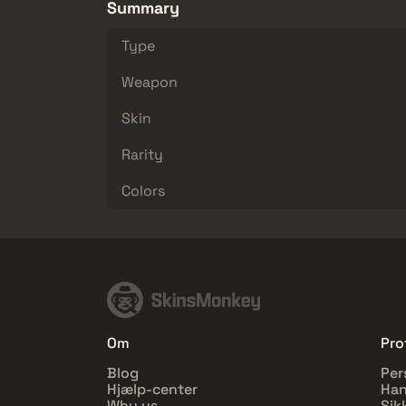
Summary
Type
Weapon
Skin
Rarity
Colors
Om
Prof
Blog
Per
Hjælp-center
Han
Why us
Sik