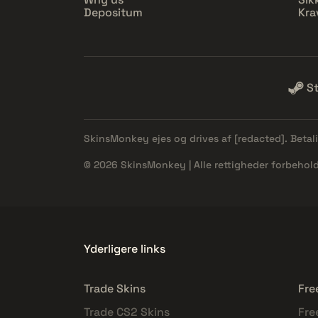
Depositum
Kra
S
SkinsMonkey ejes og drives af
[redacted]
. Beta
© 2026 SkinsMonkey | Alle rettigheder forbehold
Yderligere links
Trade Skins
Fre
Trade CS2 Skins
Fre