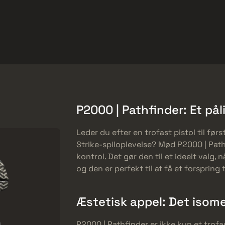
et
Gratis tilbud
Hjælp-center
Mere
SMGs
Heavy
Charms
Agents
P2000 | Pathfinder: Et pål
Leder du efter en trofast pistol til førs
Strike-spiloplevelse? Mød P2000 | Path
kontrol. Det gør den til et ideelt valg
og den er perfekt til at få et forspring ti
Æstetisk appel: Det isome
P2000 | Pathfinder er ikke kun et trofas