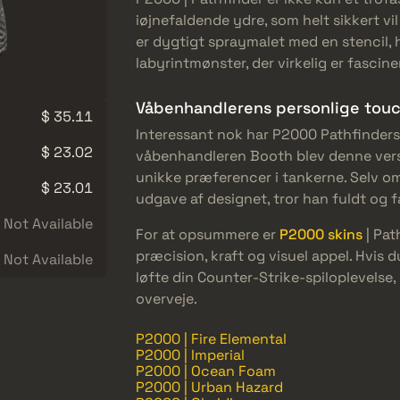
iøjnefaldende ydre, som helt sikkert v
er dygtigt spraymalet med en stencil, h
labyrintmønster, der virkelig er fascin
Våbenhandlerens personlige tou
$ 35.11
Interessant nok har P2000 Pathfinders 
$ 23.02
våbenhandleren Booth blev denne versi
unikke præferencer i tankerne. Selv o
$ 23.01
udgave af designet, tror han fuldt og f
Not Available
For at opsummere er
P2000 skins
| Pat
præcision, kraft og visuel appel. Hvis du
Not Available
løfte din Counter-Strike-spiloplevelse
overveje.
P2000 | Fire Elemental
P2000 | Imperial
P2000 | Ocean Foam
P2000 | Urban Hazard