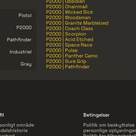
P2000 | Obsidian
P2000 | Chainmail
P2000 | Wicked Sick
Pistol
P2000 | Woodsman
P2000 | Granite Marbleized
P2000
P2000 | Coach Class
P2000 | Scorpion
P2000 | Acid Etched
Pathfinder
P2000 | Space Race
P2000 | Pulse
Industriel
P2000 | Panther Camo
P2000 | Sure Grip
Gray
P2000 | Pathfinder
il
Betingelser
sonligt område
Politik om beskyttelse 
delshistorie
personlige oplysninge
kerhed
Politik for tilbagebetal