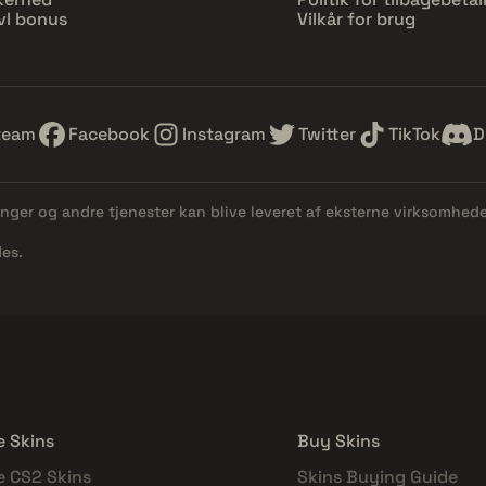
vl bonus
Vilkår for brug
team
Facebook
Instagram
Twitter
TikTok
D
linger og andre tjenester kan blive leveret af eksterne virksomhed
es.
e Skins
Buy Skins
e CS2 Skins
Skins Buying Guide