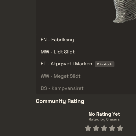
FN - Fabriksny
MW - Lidt Slidt
FT - Afprøvet i Marken
2 in stock
WW - Meget Slidt
BS - Kampvansiret
Community Rating
No Rating Yet
Rated by 0 users