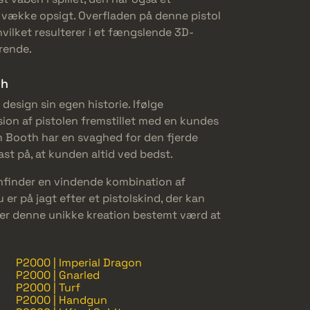
il vække opsigt. Overfladen på denne pistol
vilket resulterer i et fængslende 3D-
erende.
ch
design sin egen historie. Ifølge
on af pistolen fremstillet med en kundes
m Booth har en svaghed for den fjerde
ast på, at kunden altid ved bedst.
hfinder en vindende kombination af
 er på jagt efter et pistolskind, der kan
, er denne unikke kreation bestemt værd at
P2000 | Imperial Dragon
P2000 | Gnarled
P2000 | Turf
P2000 | Handgun