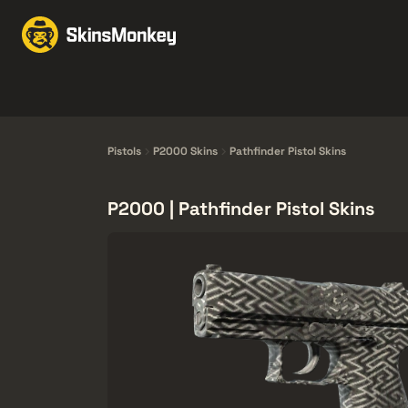
Skind til handel
Mark
Knives
Gloves
Pistols
Rifles
Pistols
P2000 Skins
Pathfinder Pistol Skins
P2000 | Pathfinder Pistol Skins