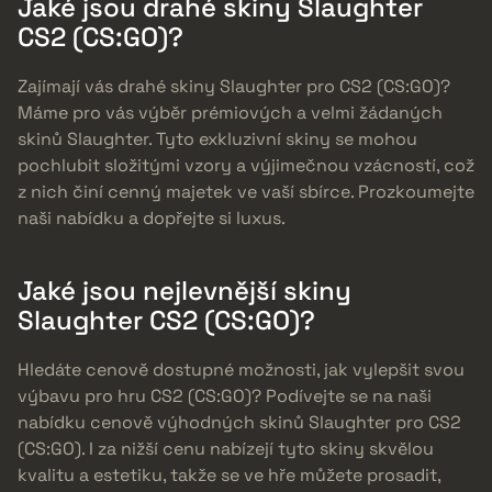
Jaké jsou drahé skiny Slaughter
CS2 (CS:GO)?
Zajímají vás drahé skiny Slaughter pro CS2 (CS:GO)?
Máme pro vás výběr prémiových a velmi žádaných
skinů Slaughter. Tyto exkluzivní skiny se mohou
pochlubit složitými vzory a výjimečnou vzácností, což
z nich činí cenný majetek ve vaší sbírce. Prozkoumejte
naši nabídku a dopřejte si luxus.
Jaké jsou nejlevnější skiny
Slaughter CS2 (CS:GO)?
Hledáte cenově dostupné možnosti, jak vylepšit svou
výbavu pro hru CS2 (CS:GO)? Podívejte se na naši
nabídku cenově výhodných skinů Slaughter pro CS2
(CS:GO). I za nižší cenu nabízejí tyto skiny skvělou
kvalitu a estetiku, takže se ve hře můžete prosadit,