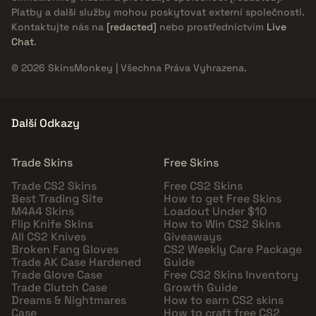
Platby a další služby mohou poskytovat externí společnosti.
Kontaktujte nás na
[redacted]
nebo prostřednictvím
Live
Chat
.
© 2026 SkinsMonkey | Všechna Práva Vyhrazena.
Další Odkazy
Trade Skins
Free Skins
Trade CS2 Skins
Free CS2 Skins
Best Trading Site
How to get Free Skins
M4A4 Skins
Loadout Under $10
Flip Knife Skins
How to Win CS2 Skins
All CS2 Knives
Giveaways
Broken Fang Gloves
CS2 Weekly Care Package
Trade AK Case Hardened
Guide
Trade Glove Case
Free CS2 Skins Inventory
Trade Clutch Case
Growth Guide
Dreams & Nightmares
How to earn CS2 skins
Case
How to craft free CS2