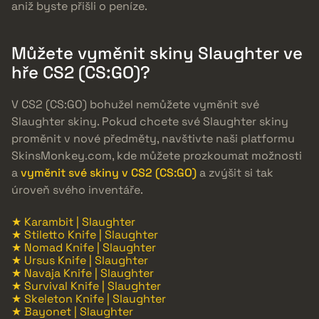
aniž byste přišli o peníze.
Můžete vyměnit skiny Slaughter ve
hře CS2 (CS:GO)?
V CS2 (CS:GO) bohužel nemůžete vyměnit své
Slaughter skiny. Pokud chcete své Slaughter skiny
proměnit v nové předměty, navštivte naši platformu
SkinsMonkey.com, kde můžete prozkoumat možnosti
a
vyměnit své skiny v CS2 (CS:GO)
a zvýšit si tak
úroveň svého inventáře.
★ Karambit | Slaughter
★ Stiletto Knife | Slaughter
★ Nomad Knife | Slaughter
★ Ursus Knife | Slaughter
★ Navaja Knife | Slaughter
★ Survival Knife | Slaughter
★ Skeleton Knife | Slaughter
★ Bayonet | Slaughter