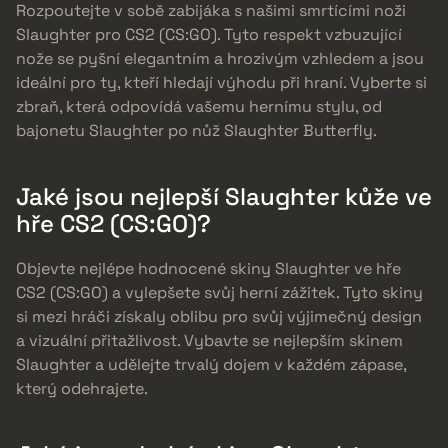
Rozpoutejte v sobě zabijáka s našimi smrtícími noži
Slaughter pro CS2 (CS:GO). Tyto respekt vzbuzující
nože se pyšní elegantním a hrozivým vzhledem a jsou
ideální pro ty, kteří hledají výhodu při hraní. Vyberte si
zbraň, která odpovídá vašemu hernímu stylu, od
bajonetu Slaughter po nůž Slaughter Butterfly.
Jaké jsou nejlepší Slaughter kůže ve
hře CS2 (CS:GO)?
Objevte nejlépe hodnocené skiny Slaughter ve hře
CS2 (CS:GO) a vylepšete svůj herní zážitek. Tyto skiny
si mezi hráči získaly oblibu pro svůj výjimečný design
a vizuální přitažlivost. Vybavte se nejlepším skinem
Slaughter a udělejte trvalý dojem v každém zápase,
který odehrajete.