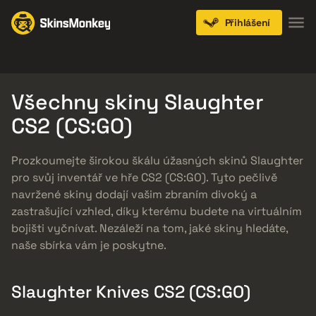
Přihlášení
Knives
Gloves
Pistols
Rifles
SMGs
Všechny skiny Slaughter
CS2 (CS:GO)
Prozkoumejte širokou škálu úžasných skinů Slaughter
pro svůj inventář ve hře CS2 (CS:GO). Tyto pečlivě
navržené skiny dodají vašim zbraním divoký a
zastrašující vzhled, díky kterému budete na virtuálním
bojišti vyčnívat. Nezáleží na tom, jaké skiny hledáte,
naše sbírka vám je poskytne.
Slaughter Knives CS2 (CS:GO)