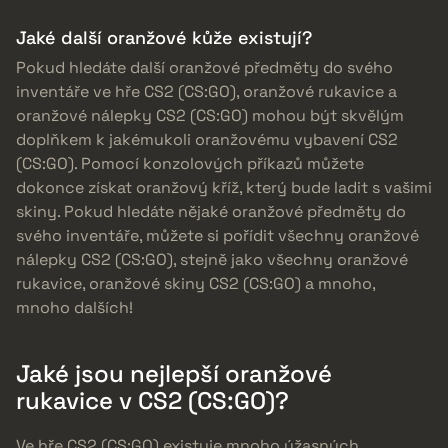
Jaké další oranžové kůže existují?
Pokud hledáte další oranžové předměty do svého
inventáře ve hře CS2 (CS:GO), oranžové rukavice a
oranžové nálepky CS2 (CS:GO) mohou být skvělým
doplňkem k jakémukoli oranžovému vybavení CS2
(CS:GO). Pomocí konzolových příkazů můžete
dokonce získat oranžový kříž, který bude ladit s vašimi
skiny. Pokud hledáte nějaké oranžové předměty do
svého inventáře, můžete si pořídit všechny oranžové
nálepky CS2 (CS:GO), stejně jako všechny oranžové
rukavice, oranžové skiny CS2 (CS:GO) a mnoho,
mnoho dalších!
Jaké jsou nejlepší oranžové
rukavice v CS2 (CS:GO)?
Ve hře CS2 (CS:GO) existuje mnoho úžasných