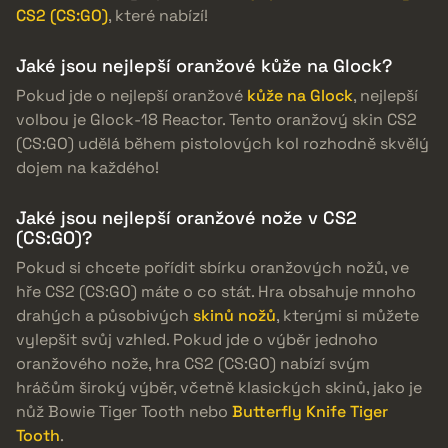
CS2 (CS:GO)
, které nabízí!
Jaké jsou nejlepší oranžové kůže na Glock?
Pokud jde o nejlepší oranžové
kůže na Glock
, nejlepší
volbou je Glock-18 Reactor. Tento oranžový skin CS2
(CS:GO) udělá během pistolových kol rozhodně skvělý
dojem na každého!
Jaké jsou nejlepší oranžové nože v CS2
(CS:GO)?
Pokud si chcete pořídit sbírku oranžových nožů, ve
hře CS2 (CS:GO) máte o co stát. Hra obsahuje mnoho
drahých a působivých
skinů nožů
, kterými si můžete
vylepšit svůj vzhled. Pokud jde o výběr jednoho
oranžového nože, hra CS2 (CS:GO) nabízí svým
hráčům široký výběr, včetně klasických skinů, jako je
nůž Bowie Tiger Tooth nebo
Butterfly Knife Tiger
Tooth
.