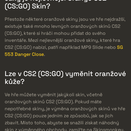
(CS:GO) Skin?
Přestože některé oranžové skiny jsou ve hře nejdražší,
existuje také mnoho levných oranžových skinů CS2
(CS:GO), které si hráči mohou přidat do svého
inventáře. Mezi nejlevnější oranžové skiny, které hra
CS2 (CS:GO) nabízí, patří například MP9 Slide nebo
SG
553 Danger Close
.
Lze v CS2 (CS:GO) vyměnit oranžové
kůže?
Ve hře můžete vyměnit jakýkoli skin, včetně
oranžových skinů CS2 (CS:GO). Pokud máte
nepotřebné skiny, je výměna oranžových skinů ve hře
CS2 (CS:GO) pouze jedním ze způsobů, jak se jich
zbavit. Místo toho, abyste se snažili získat náhodný
skin z výměnného obchodu, zamiřte na Skinsmonkey,