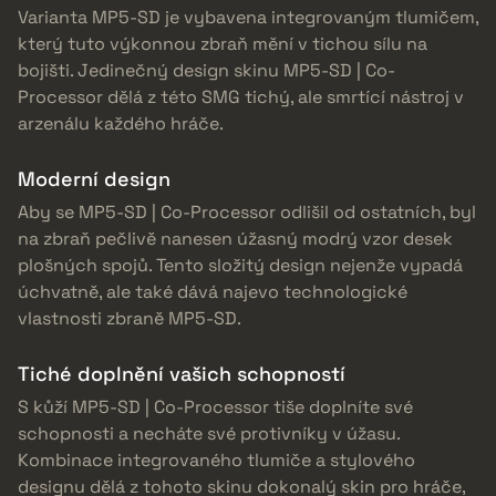
Varianta MP5-SD je vybavena integrovaným tlumičem,
který tuto výkonnou zbraň mění v tichou sílu na
bojišti. Jedinečný design skinu MP5-SD | Co-
Processor dělá z této SMG tichý, ale smrtící nástroj v
arzenálu každého hráče.
Moderní design
Aby se MP5-SD | Co-Processor odlišil od ostatních, byl
na zbraň pečlivě nanesen úžasný modrý vzor desek
plošných spojů. Tento složitý design nejenže vypadá
úchvatně, ale také dává najevo technologické
vlastnosti zbraně MP5-SD.
Tiché doplnění vašich schopností
S kůží MP5-SD | Co-Processor tiše doplníte své
schopnosti a necháte své protivníky v úžasu.
Kombinace integrovaného tlumiče a stylového
designu dělá z tohoto skinu dokonalý skin pro hráče,