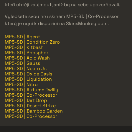
kteří chtějí zaujmout, aniž by na sebe upozorňovali.
Vylepšete svou hru skinem MP5-SD | Co-Processor,
který je nyní k dispozici na SkinsMonkey.com.
MP5-SD | Agent
MP5-SD | Condition Zero
MP5-SD | Kitbash
MP5-SD | Phosphor
MP5-SD | Acid Wash
MP5-SD | Gauss
MP5-SD | Necro Jr.
MP5-SD | Oxide Oasis
MP5-SD | Liquidation
MP5-SD | Nitro
MP5-SD | Autumn Twilly
MP5-SD | Co-Processor
MP5-SD | Dirt Drop
MP5-SD | Desert Strike
MP5-SD | Bamboo Garden
MP5-SD | Co-Processor