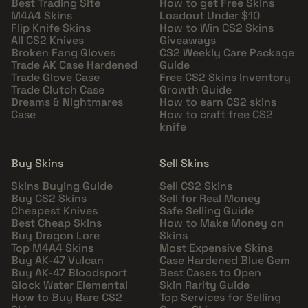
Best Trading Site
How to get Free Skins
M4A4 Skins
Loadout Under $10
Flip Knife Skins
How to Win CS2 Skins
All CS2 Knives
Giveaways
Broken Fang Gloves
CS2 Weekly Care Package
Trade AK Case Hardened
Guide
Trade Glove Case
Free CS2 Skins Inventory
Trade Clutch Case
Growth Guide
Dreams & Nightmares
How to earn CS2 skins
Case
How to craft free CS2
knife
Buy Skins
Sell Skins
Skins Buying Guide
Sell CS2 Skins
Buy CS2 Skins
Sell for Real Money
Cheapest Knives
Safe Selling Guide
Best Cheap Skins
How to Make Money on
Buy Dragon Lore
Skins
Top M4A4 Skins
Most Expensive Skins
Buy AK-47 Vulcan
Case Hardened Blue Gem
Buy AK-47 Bloodsport
Best Cases to Open
Glock Water Elemental
Skin Rarity Guide
How to Buy Rare CS2
Top Services for Selling