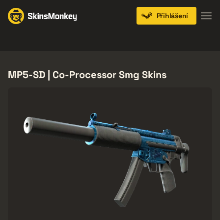
Přihlášení
Knives
Gloves
Pistols
Rifles
SMGs
MP5-SD | Co-Processor Smg Skins