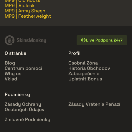
MP9 | Old Roots
MP9 | Bioleak
MP9 | Army Sheen
MP9 | Featherweight
Live Podpora 24/7
O stránke
Profil
Blog
Osobná Zóna
Centrum pomoci
História Obchodov
Why us
Zabezpečenie
Vklad
Uplatniť Bonus
Podmienky
Zásady Ochrany
Zásady Vrátenia Peňazí
Osobných Údajov
Zmluvné Podmienky