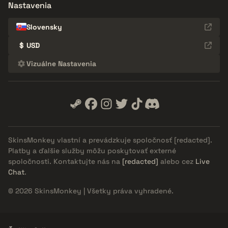
Nastavenia
Slovensky
$
USD
Vizuálne Nastavenia
SkinsMonkey vlastní a prevádzkuje spoločnosť
[redacted]
.
Platby a ďalšie služby môžu poskytovať externé
spoločnosti. Kontaktujte nás na
[redacted]
alebo cez
Live
Chat
.
© 2026 SkinsMonkey | Všetky práva vyhradené.