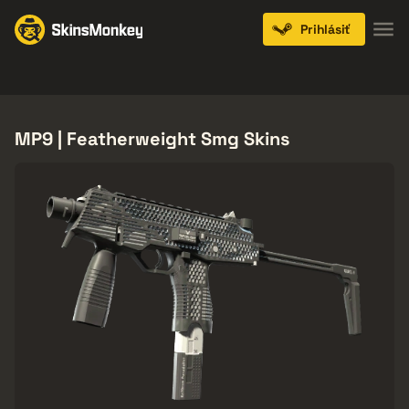
Prihlásiť
Knives
Gloves
Pistols
Rifles
SMGs
MP9 | Featherweight Smg Skins