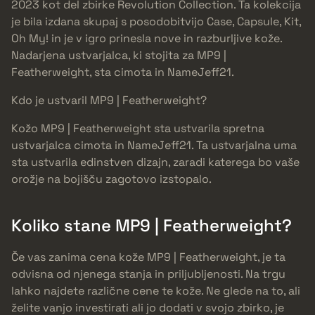
2023 kot del zbirke Revolution Collection. Ta kolekcija
je bila izdana skupaj s posodobitvijo Case, Capsule, Kit,
Oh My! in je v igro prinesla nove in razburljive kože.
Nadarjena ustvarjalca, ki stojita za MP9 |
Featherweight, sta cimota in NameJeff21.
Kdo je ustvaril MP9 | Featherweight?
Kožo MP9 | Featherweight sta ustvarila spretna
ustvarjalca cimota in NameJeff21. Ta ustvarjalna uma
sta ustvarila edinstven dizajn, zaradi katerega bo vaše
orožje na bojišču zagotovo izstopalo.
Koliko stane MP9 | Featherweight?
Če vas zanima cena kože MP9 | Featherweight, je ta
odvisna od njenega stanja in priljubljenosti. Na trgu
lahko najdete različne cene te kože. Ne glede na to, ali
želite vanjo investirati ali jo dodati v svojo zbirko, je