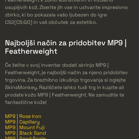
osupljivih kož. Zberite jih vse in ustvarite impresivno
zbirko, ki bo pokazala vašo ljubezen do igre
CS2(CS:GO) in vaš občutek za estetiko.
Najboljši način za pridobitev MP9 |
Featherweight
Če želite v svoj inventar dodati skrinjo MP9 |
Featherweight, je najboljši način za njeno pridobitev
trgovina. Za brezhibno izkušnjo trgovanja si oglejte
SkinsMonkey. Raziščete lahko tudi trg in kupite ali
prodate kožo MP9 | Featherweight. Ne zamudite te
fantastične kože!
MP9 | Rose Iron
MP9 | Capillary
MP9 | Mount Fuji
MP9 | Black Sand
MP9 | Sand Scale