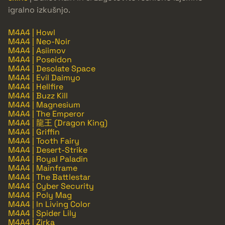
igralno izkušnjo.
M4A4 | Howl
M4A4 | Neo-Noir
M4A4 | Asiimov
M4A4 | Poseidon
M4A4 | Desolate Space
M4A4 | Evil Daimyo
M4A4 | Hellfire
M4A4 | Buzz Kill
M4A4 | Magnesium
M4A4 | The Emperor
M4A4 | 龍王 (Dragon King)
M4A4 | Griffin
M4A4 | Tooth Fairy
M4A4 | Desert-Strike
M4A4 | Royal Paladin
M4A4 | Mainframe
M4A4 | The Battlestar
M4A4 | Cyber Security
M4A4 | Poly Mag
M4A4 | In Living Color
M4A4 | Spider Lily
M4A4 | Zirka