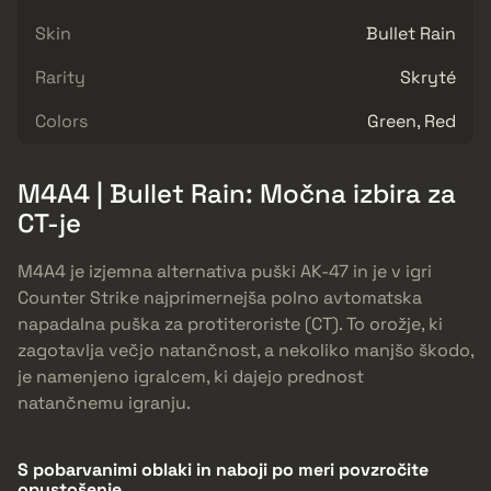
Skin
Bullet Rain
Rarity
Skryté
Colors
Green, Red
M4A4 | Bullet Rain: Močna izbira za
CT-je
M4A4 je izjemna alternativa puški AK-47 in je v igri
Counter Strike najprimernejša polno avtomatska
napadalna puška za protiteroriste (CT). To orožje, ki
zagotavlja večjo natančnost, a nekoliko manjšo škodo,
je namenjeno igralcem, ki dajejo prednost
natančnemu igranju.
S pobarvanimi oblaki in naboji po meri povzročite
opustošenje