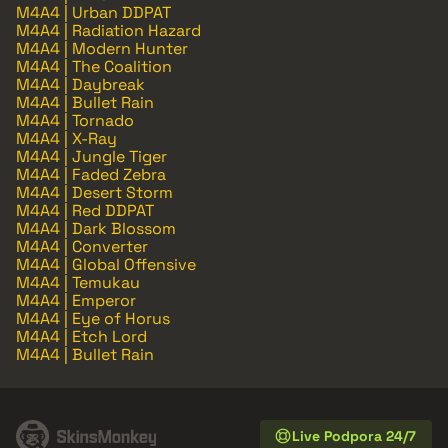
M4A4 | Urban DDPAT
M4A4 | Radiation Hazard
M4A4 | Modern Hunter
M4A4 | The Coalition
M4A4 | Daybreak
M4A4 | Bullet Rain
M4A4 | Tornado
M4A4 | X-Ray
M4A4 | Jungle Tiger
M4A4 | Faded Zebra
M4A4 | Desert Storm
M4A4 | Red DDPAT
M4A4 | Dark Blossom
M4A4 | Converter
M4A4 | Global Offensive
M4A4 | Temukau
M4A4 | Emperor
M4A4 | Eye of Horus
M4A4 | Etch Lord
M4A4 | Bullet Rain
Live Podpora 24/7