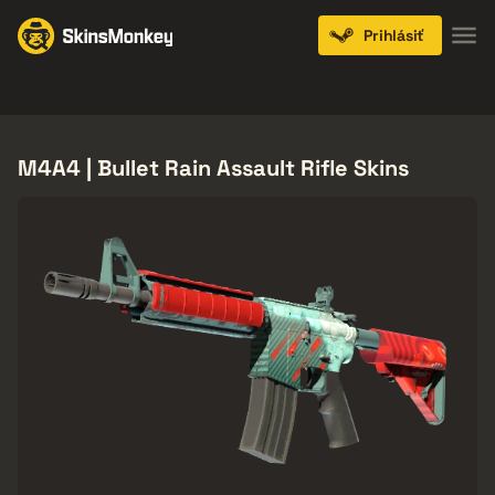
Prihlásiť
Knives
Gloves
Pistols
Rifles
SMGs
M4A4 | Bullet Rain Assault Rifle Skins