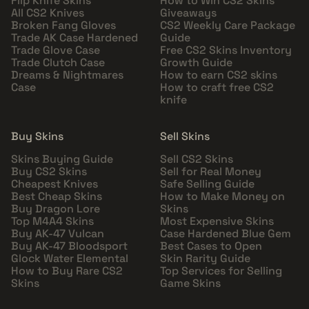
Flip Knife Skins
How to Win CS2 Skins
All CS2 Knives
Giveaways
Broken Fang Gloves
CS2 Weekly Care Package
Trade AK Case Hardened
Guide
Trade Glove Case
Free CS2 Skins Inventory
Trade Clutch Case
Growth Guide
Dreams & Nightmares
How to earn CS2 skins
Case
How to craft free CS2
knife
Buy Skins
Sell Skins
Skins Buying Guide
Sell CS2 Skins
Buy CS2 Skins
Sell for Real Money
Cheapest Knives
Safe Selling Guide
Best Cheap Skins
How to Make Money on
Buy Dragon Lore
Skins
Top M4A4 Skins
Most Expensive Skins
Buy AK-47 Vulcan
Case Hardened Blue Gem
Buy AK-47 Bloodsport
Best Cases to Open
Glock Water Elemental
Skin Rarity Guide
How to Buy Rare CS2
Top Services for Selling
Skins
Game Skins