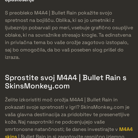
S preobleko M4A4 | Bullet Rain pokažite svojo
spretnost na bojišču. Oblika, ki so jo umetniki z
ljubeznijo pobarvali po meri, vsebuje grafično osupljive
oblake, ki na sovražnike stresajo krogle. Ta edinstvena
in privlačna tema bo vaše orožje zagotovo izstopalo,
saj bo omogočila, da bo vaš poseben slog prišel do
izraza.
Sprostite svoj M4A4 | Bullet Rain s
SkinsMonkey.com
Želite izkoristiti moč orožja M4A4 | Bullet Rain in
pokazati svoje spretnosti v igri? SkinsMonkey.com je
vaša glavna destinacija za pridobitev te presenetljive
kože. Naj nasprotniki ne podcenjujejo vaše
smrtonosne natančnosti; še danes investirajte v
M4A4
skins
| Bullet Rain in si zagotovite resnično izjemno