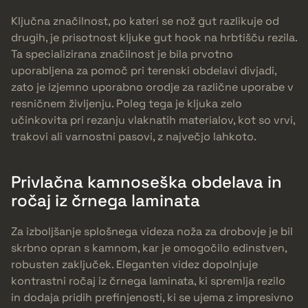
Ključna značilnost, po kateri se nož gut razlikuje od
drugih, je prisotnost kljuke gut hook na hrbtišču rezila.
Ta specializirana značilnost je bila prvotno
uporabljena za pomoč pri terenski obdelavi divjadi,
zato je izjemno uporabno orodje za različne uporabe v
resničnem življenju. Poleg tega je kljuka zelo
učinkovita pri rezanju vlaknatih materialov, kot so vrvi,
trakovi ali varnostni pasovi, z največjo lahkoto.
Privlačna kamnoseška obdelava in
ročaj iz črnega laminata
Za izboljšanje splošnega videza noža za drobovje je bil
skrbno opran s kamnom, kar je omogočilo edinstven,
robusten zaključek. Eleganten videz dopolnjuje
kontrastni ročaj iz črnega laminata, ki spremlja rezilo
in dodaja pridih prefinjenosti, ki se ujema z impresivno