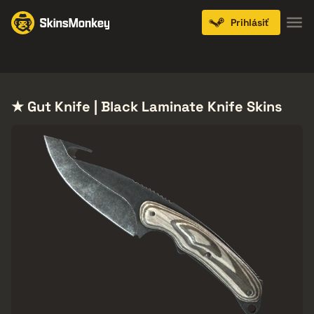
Prihlásiť
Knives
Gloves
Pistols
Rifles
SMGs
★ Gut Knife | Black Laminate Knife Skins