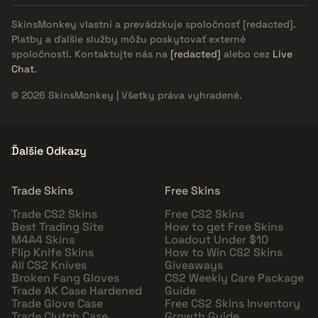
SkinsMonkey vlastní a prevádzkuje spoločnosť
[redacted]
.
Platby a ďalšie služby môžu poskytovať externé
spoločnosti. Kontaktujte nás na
[redacted]
alebo cez
Live
Chat
.
© 2026 SkinsMonkey | Všetky práva vyhradené.
Ďalšie Odkazy
Trade Skins
Free Skins
Trade CS2 Skins
Free CS2 Skins
Best Trading Site
How to get Free Skins
M4A4 Skins
Loadout Under $10
Flip Knife Skins
How to Win CS2 Skins
All CS2 Knives
Giveaways
Broken Fang Gloves
CS2 Weekly Care Package
Trade AK Case Hardened
Guide
Trade Glove Case
Free CS2 Skins Inventory
Trade Clutch Case
Growth Guide