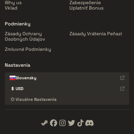
Why us
Zabezpečenie
Vklad
Uplatniť Bonus
Podmienky
Zásady Ochrany
Zásady Vrátenia Peňazí
Osobných Údajov
Zmluvné Podmienky
Nastavenia
Slovensky
$
USD
Vizuálne Nastavenia