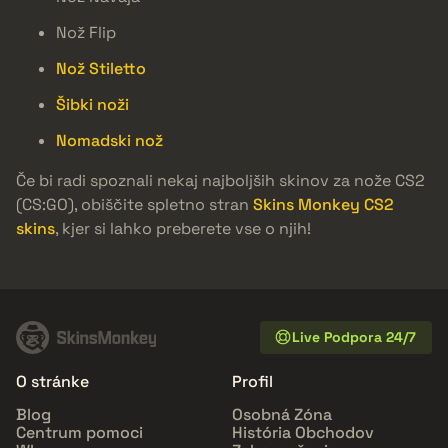
Nož Flip
Nož Stiletto
Šibki noži
Nomadski nož
Če bi radi spoznali nekaj najboljših skinov za nože CS2
(CS:GO), obiščite spletno stran
Skins Monkey CS2
skins
, kjer si lahko preberete vse o njih!
Live Podpora 24/7
O stránke
Profil
Blog
Osobná Zóna
Centrum pomoci
História Obchodov