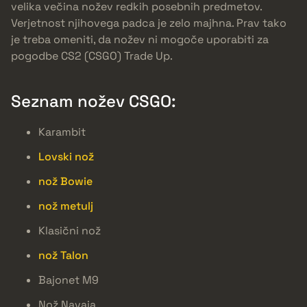
velika večina nožev redkih posebnih predmetov.
Verjetnost njihovega padca je zelo majhna. Prav tako
je treba omeniti, da nožev ni mogoče uporabiti za
pogodbe CS2 (CSGO) Trade Up.
Seznam nožev CSGO:
Karambit
Lovski nož
nož Bowie
nož metulj
Klasični nož
nož Talon
Bajonet M9
Nož Navaja