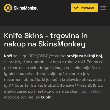
Prihlásiť
Knives
Gloves
Pistols
Rifles
SMGs
Knife Skins - trgovina in
nakup na SkinsMonkey
Noži
so v igri CS2 (CSGO)** edino
orožje za bližnji boj
,
tj. orožje, ki se uporablja v boju z roko v roki. Znana so
po tem, da so zelo draga in imajo kul animacije. Vsak
igralec ima privzeto na voljo nož, razen ko je v
nevarnem območju, ki je način kraljevske bitke, dodan
igri** Counter Strike: Global Offensive** leta 2018. Za
stalno zasedajo mesto za orožje za bližnji boj in jih ni
mogoče odvreči ali
kupiti
.