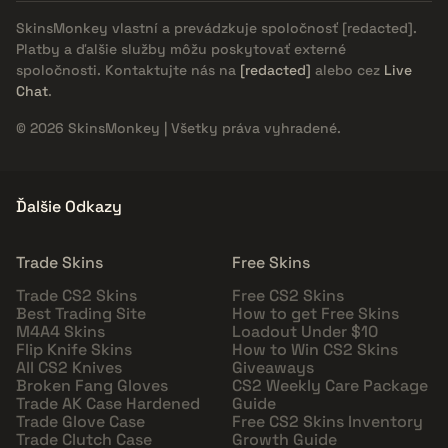
SkinsMonkey vlastní a prevádzkuje spoločnosť
[redacted]
.
Platby a ďalšie služby môžu poskytovať externé
spoločnosti. Kontaktujte nás na
[redacted]
alebo cez
Live
Chat
.
© 2026 SkinsMonkey | Všetky práva vyhradené.
Ďalšie Odkazy
Trade Skins
Free Skins
Trade CS2 Skins
Free CS2 Skins
Best Trading Site
How to get Free Skins
M4A4 Skins
Loadout Under $10
Flip Knife Skins
How to Win CS2 Skins
All CS2 Knives
Giveaways
Broken Fang Gloves
CS2 Weekly Care Package
Trade AK Case Hardened
Guide
Trade Glove Case
Free CS2 Skins Inventory
Trade Clutch Case
Growth Guide