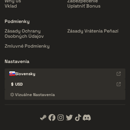
Why us
Zabezpečenie
Vklad
Uplatniť Bonus
Podmienky
Zásady Ochrany
Zásady Vrátenia Peňazí
Osobných Údajov
Zmluvné Podmienky
Nastavenia
Slovensky
$
USD
Vizuálne Nastavenia