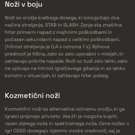
Noži v boju
Noži so orožja kratkega dosega, ki omogočajo dva
načina streljanja, STAB in SLASH. Zanje sta značilna
hiter primarni napad z majhnimi poškodbami in
počasen sekundarni napad z velikimi poškodbami.
(hitrost streljanja je 0,4 s oziroma 1 s). Njihova
prednost je tišina, zato so zelo uporabni v misijah, ki
zahtevajo prikrite napade. Noži so tudi zelo lahki, zato
ne vplivajo na hitrost igralčevega gibanja in so lahko
koristni v situacijah, ki zahtevajo hiter pobeg.
Kozmetični noži
Kozmetični noži so alternativa ročnemu orožju, ki ga
igralci prejmejo privzeto. Vse jih je mogoče kupiti,
razen zlatega noža in spektralnega noža. Cene nožev v
igri CSGO dosegajo izjemno visoke vrednosti, saj je