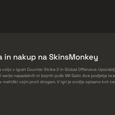
arket
Odmeny zadarmo
Centrum Pomoci
Viac
SMGs
Heavy
Charms
Agents
ina in nakup na SkinsMonkey
 na voljo v igrah Counter Strike 2 in Global Offensive. Uporablj
l serije napadalnih in bojnih pušk IWI Galic Ace podjetja Isra
v mehiški vojni proti drogam. V igri je orožje opisano kot