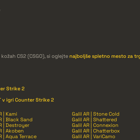
e
ih kožah CS2 (CSGO), si oglejte
najboljše spletno mesto za t
ter Strike 2
 v igri Counter Strike 2
R | Kami
Galil AR | Stone Cold
AR | Black Sand
Galil AR | Shattered
AR | Destroyer
Galil AR | Connexion
AR | Akoben
Galil AR | Chatterbox
AR | Aqua Terrace
Galil AR | VariCamo