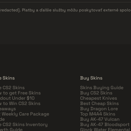
[redacted]
. Platby a ďalšie služby môžu poskytovať externé spol
e Skins
Buy Skins
e CS2 Skins
Skins Buying Guide
 to get Free Skins
Buy CS2 Skins
dout Under $10
Cheapest Knives
 to Win CS2 Skins
Best Cheap Skins
eaways
Buy Dragon Lore
 Weekly Care Package
Top M4A4 Skins
de
Buy AK-47 Vulcan
e CS2 Skins Inventory
Buy AK-47 Bloodsport
wth Guide
Glock Water Elemental