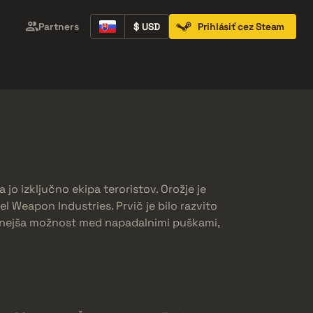
Partners
$ USD
Prihlásiť cez Steam
Containers
Music Kits
Pins
Patches
a jo izključno ekipa teroristov. Orožje je
el Weapon Industries. Prvič je bilo razvito
 cenejša možnost med napadalnimi puškami,