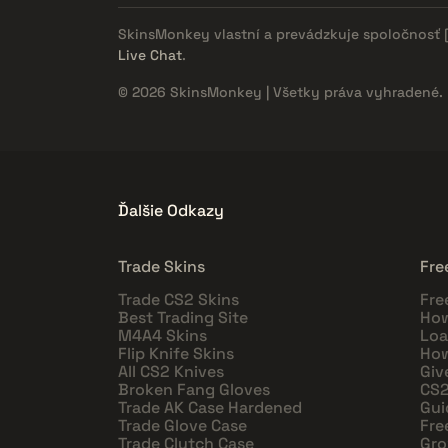
SkinsMonkey vlastní a prevádzkuje spoločnosť
Live Chat
.
© 2026 SkinsMonkey | Všetky práva vyhradené.
Ďalšie Odkazy
Trade Skins
Fre
Trade CS2 Skins
Fre
Best Trading Site
How
M4A4 Skins
Loa
Flip Knife Skins
How
All CS2 Knives
Giv
Broken Fang Gloves
CS2
Trade AK Case Hardened
Gui
Trade Glove Case
Fre
Trade Clutch Case
Gro