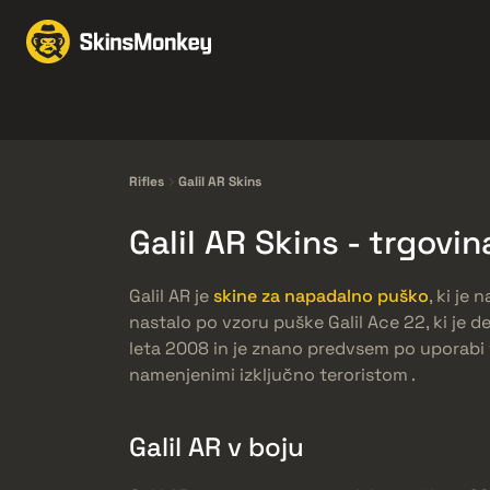
Obchodovať Skiny
M
Knives
Gloves
Pistols
Rifles
Rifles
Galil AR Skins
Galil AR Skins - trgov
Galil AR je
skine za napadalno puško
, ki je
nastalo po vzoru puške Galil Ace 22, ki je de
leta 2008 in je znano predvsem po uporabi 
namenjenimi izključno teroristom .
Galil AR v boju