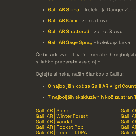
Galil AR Signal
- kolekcija Danger Zon
Galil AR Kami
- zbirka Lovec
Galil AR Shattered
- zbirka Bravo
Galil AR Sage Spray
- kolekcija Lake
Če bi radi izvedeli več o nekaterih najboljš
si lahko preberete vse o njih!
Oglejte si nekaj naših člankov o Galilu:
8 najboljših kož za Galil AR v igri Coun
7 najboljših ekskluzivnih kož za stran T
Galil AR | Signal
Galil A
Galil AR | Winter Forest
Galil 
Galil AR | Vandal
Galil 
Galil AR | Rocket Pop
Galil 
Galil AR | Orange DDPAT
Galil 