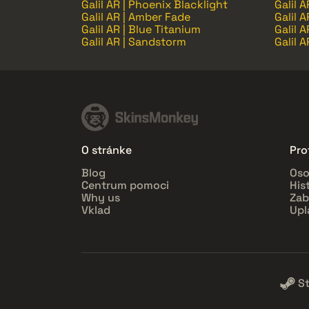
Galil AR | Phoenix Blacklight
Galil 
Galil AR | Amber Fade
Galil A
Galil AR | Blue Titanium
Galil 
Galil AR | Sandstorm
Galil A
O stránke
Prof
Blog
Oso
Centrum pomoci
His
Why us
Zab
Vklad
Upl
S