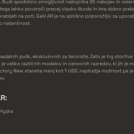
. Nudi spodobno zmogljivost nabojnika 35 nabojev in rezervo
g tega lahko povzroči precej visoko škodo in ima dobro preb
abljati na poti. Galil AR je na splošno priporočljiv za uporab
jo natančnost.
apadalnih pušk, ekskluzivnih za teroriste. Zato je trg storitv
 je veliko različnih modelov in cenovnih razredov, ki jih je 
Factory New staneta manj kot 1 USD, najdražja možnost pa je 
ev.
AR:
 Hydra