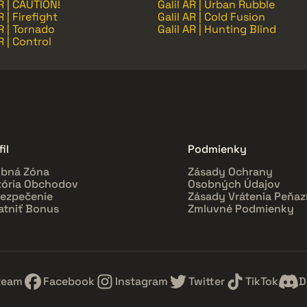
AR | CAUTION!
Galil AR | Urban Rubble
R | Firefight
Galil AR | Cold Fusion
AR | Tornado
Galil AR | Hunting Blind
R | Control
il
Podmienky
bná Zóna
Zásady Ochrany
tória Obchodov
Osobných Údajov
ezpečenie
Zásady Vrátenia Peňaz
atniť Bonus
Zmluvné Podmienky
team
Facebook
Instagram
Twitter
TikTok
D