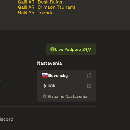
Galil AR | Dusk Ruins
Galil AR | Crimson Tsunami
Galil AR | Tuxedo
Live Podpora 24/7
Nastavenia
Slovensky
í
$
USD
Vizuálne Nastavenia
iscord