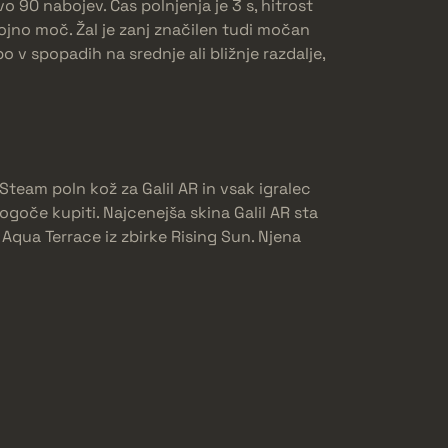
 90 nabojev. Čas polnjenja je 3 s, hitrost
ojno moč. Žal je zanj značilen tudi močan
o v spopadih na srednje ali bližnje razdalje,
e Steam poln kož za Galil AR in vsak igralec
mogoče kupiti. Najcenejša skina Galil AR sta
Aqua Terrace iz zbirke Rising Sun. Njena