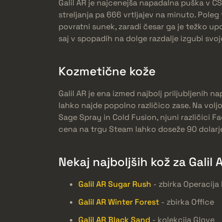
Galil AR je najcenejša napadalna puška v CS
streljanja pa 666 vrtljajev na minuto. Pole
povratni sunek, zaradi česar ga je težko upor
saj v spopadih na dolge razdalje izgubi svo
Kozmetične kože
Galil AR je ena izmed najbolj priljubljenih n
lahko najde popolno različico zase. Na voljo
Sage Spray in Cold Fusion, njuni različici 
cena na trgu Steam lahko doseže 90 dolarj
Nekaj najboljših kož za Galil 
Galil AR Sugar Rush
- zbirka Operacija
Galil AR Winter Forest
- zbirka Office
Galil AR Black Sand
- kolekcija Glove