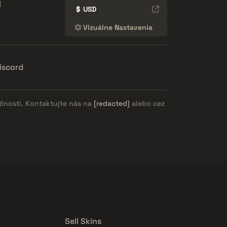
í
$
USD
Vizuálne Nastavenia
iscord
očnosti. Kontaktujte nás na
[redacted]
alebo cez
Sell Skins