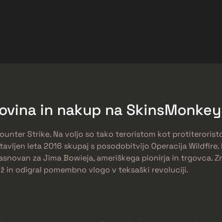
arket
Odmeny zadarmo
Centrum Pomoci
Viac
SMGs
Heavy
Charms
Agents
govina in nakup na SkinsMonkey
 Counter Strike. Na voljo so tako teroristom kot protiteroris
stavljen leta 2016 skupaj s posodobitvijo Operacija Wildfire.
 zasnovan za Jima Bowieja, ameriškega pionirja in trgovca. 
ž in odigral pomembno vlogo v teksaški revoluciji.