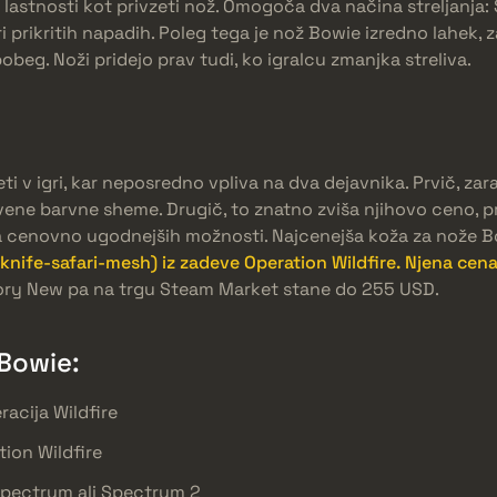
lastnosti kot privzeti nož. Omogoča dva načina streljanja:
 prikritih napadih. Poleg tega je nož Bowie izredno lahek, z
beg. Noži pridejo prav tudi, ko igralcu zmanjka streliva.
i v igri, kar neposredno vpliva na dva dejavnika. Prvič, zar
vene barvne sheme. Drugič, to znatno zviša njihovo ceno, p
a cenovno ugodnejših možnosti. Najcenejša koža za nože B
fe-safari-mesh) iz zadeve Operation Wildfire. Njena cena s
ctory New pa na trgu Steam Market stane do 255 USD.
 Bowie:
racija Wildfire
ion Wildfire
Spectrum ali Spectrum 2