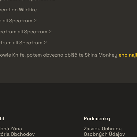
peration Wildfire
m ali Spectrum 2
pectrum ali Spectrum 2
ctrum ali Spectrum 2
ah Bowie Knife, potem obvezno obiščite Skins Monkey
eno naj
il
Podmienky
bná Zóna
Zásady Ochrany
tória Obchodov
Osobných Údajov