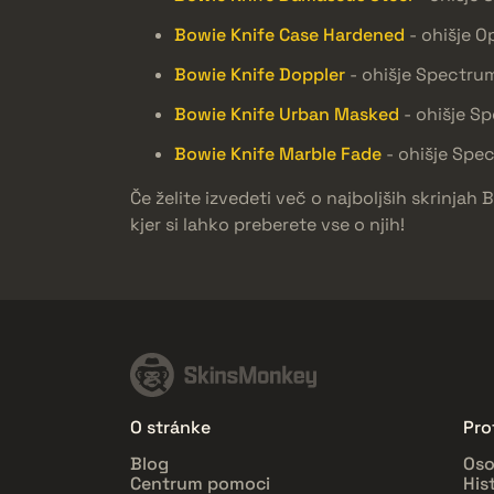
Bowie Knife Case Hardened
- ohišje O
Bowie Knife Doppler
- ohišje Spectru
Bowie Knife Urban Masked
- ohišje S
Bowie Knife Marble Fade
- ohišje Spe
Če želite izvedeti več o najboljših skrinj
kjer si lahko preberete vse o njih!
O stránke
Prof
Blog
Oso
Centrum pomoci
His