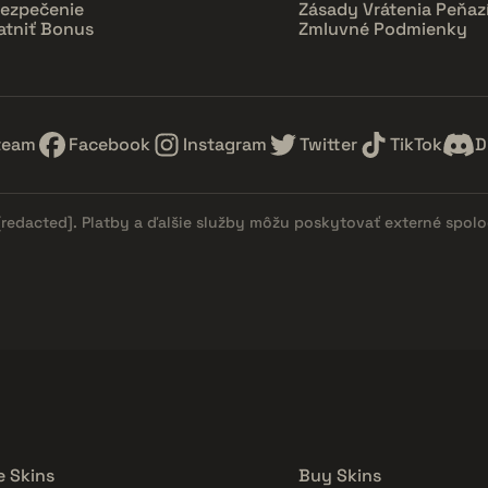
ezpečenie
Zásady Vrátenia Peňaz
atniť Bonus
Zmluvné Podmienky
team
Facebook
Instagram
Twitter
TikTok
D
[redacted]
. Platby a ďalšie služby môžu poskytovať externé spol
e Skins
Buy Skins