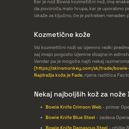
Ker je nož Bowie kozmetični nož, ima enake 
da povzroča malo hrupa, kar je uporabno pri
izkaže za ključno, če je potreben nenaden po
Kozmetične kože
Vsi kozmetični noži so izjemno redki predmet
saj imajo pogosto izjemne dizajne in edinst
Vendar pa je mogoče najti nekaj razmerom
(https://skinsmonkey.com/sk/trade/bowie-kni
Najdražja koža je Fade
, njena različica Fa
Nekaj najboljših kož za nože
Bowie Knife Crimson Web
- primer Ope
Bowie Knife Blue Steel
- zadeva Operat
Bowie Knife Damascus Steel
- ohišje 