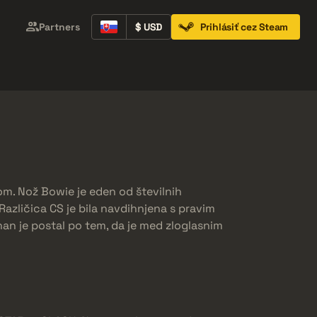
Partners
$ USD
Prihlásiť cez Steam
Containers
Music Kits
Pins
Patches
tom. Nož Bowie je eden od številnih
 Različica CS je bila navdihnjena s pravim
Znan je postal po tem, da je med zloglasnim