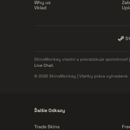
Why us
Zab
Vklad
Upl
S
SkinsMonkey vlastní a prevádzkuje spoločnosť
Live Chat
.
© 2026 SkinsMonkey | Všetky práva vyhradené.
Ďalšie Odkazy
Trade Skins
Fre