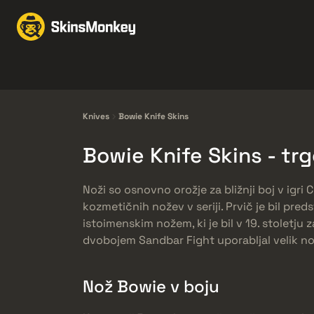
Obchodovať Skiny
M
Knives
Gloves
Pistols
Rifles
Knives
Bowie Knife Skins
Bowie Knife Skins - tr
Noži so osnovno orožje za bližnji boj v igri
kozmetičnih nožev v seriji. Prvič je bil pred
istoimenskim nožem, ki je bil v 19. stoletju
dvobojem Sandbar Fight uporabljal velik no
Nož Bowie v boju