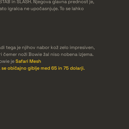
 STAB in SLASH. Njegova glavna prednost je,
ato igralca ne upočasnjuje. To se lahko
adi tega je njihov nabor kož zelo impresiven,
ri čemer noži Bowie žal niso nobena izjema.
owie je
Safari Mesh
e običajno giblje med 65 in 75 dolarji.