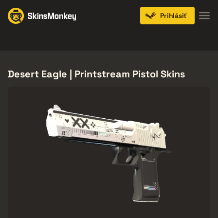
Prihlásiť
Knives
Gloves
Pistols
Rifles
SMGs
Desert Eagle | Printstream Pistol Skins