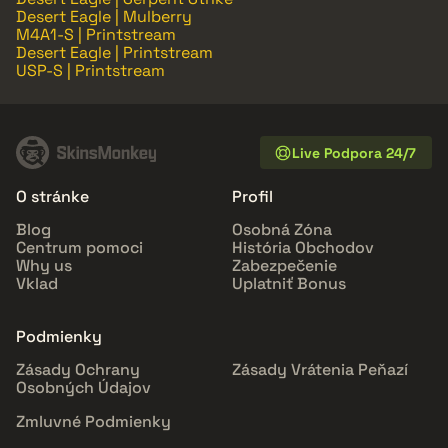
Desert Eagle | Mulberry
M4A1-S | Printstream
Desert Eagle | Printstream
USP-S | Printstream
Live Podpora 24/7
O stránke
Profil
Blog
Osobná Zóna
Centrum pomoci
História Obchodov
Why us
Zabezpečenie
Vklad
Uplatniť Bonus
Podmienky
Zásady Ochrany
Zásady Vrátenia Peňazí
Osobných Údajov
Zmluvné Podmienky