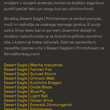
orožjem v svojem arzenalu boste na bojišču zagotovo
pustili pečat tako po slogu kot po učinkovitosti.
Skratka, Desert Eagle | Printstream je simbol ponosa,
moči in razkošja za vsakega resnega igralca. S svojo
ostro črno-belo barvo po meri, bisernimi detajli in
strašno natančnostjo je ta ikonična pištola resnično
sila, s katero je treba računati. Zato se opremite in
naredite izjemen vtis z Desert Eaglom | Printstream na
SkinsMonkey.com!
Desert Eagle | Mecha Industries
Desert Eagle | Fennec Fox
Desert Eagle | Sunset Storm
Desert Eagle | Crimson Web
Desert Eagle | Kumicho Dragon
Desert Eagle | Oxide Blaze
Desert Eagle | Blue Ply
Desert Eagle | Light Rail
Desert Eagle | Ocean Drive
Desert Eagle | Emerald Jörmungandr
Desert Eagle | Printstream