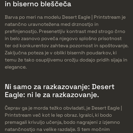
in biserno bleščeča
Barva po meri na modelu Desert Eagle | Printstream je
natančno uravnotežena med drznostjo in
prefinjenostjo. Presenetljiv kontrast med strogo črno
in belo zasnovo poveča njegovo splošno prisotnost
ter od konkurentov zahteva pozornost in spoštovanje.
Zaključna poteza je v obliki bisernih poudarkov, ki
temu že tako osupljivemu orožju dodajo pridih sijaja in
elegance.
Ni samo za razkazovanje: Desert
Eagle: ni le za razkazovanje.
Čeprav ga je morda težko obvladati, je Desert Eagle |
Printstream več kot le lep obraz. Igralci, ki bodo
premagali krivuljo učenja, bodo nagrajeni z izjemno
natančnostjo na velike razdalje. S tem močnim