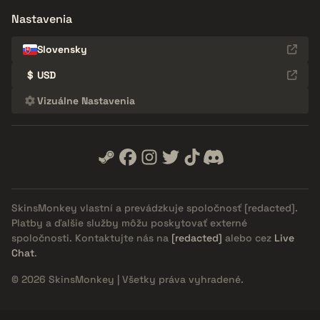
Nastavenia
Slovensky
$
USD
Vizuálne Nastavenia
SkinsMonkey vlastní a prevádzkuje spoločnosť
[redacted]
.
Platby a ďalšie služby môžu poskytovať externé
spoločnosti. Kontaktujte nás na
[redacted]
alebo cez
Live
Chat
.
© 2026 SkinsMonkey | Všetky práva vyhradené.