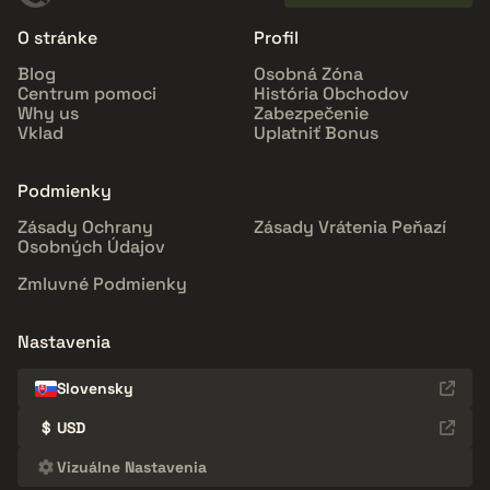
O stránke
Profil
Blog
Osobná Zóna
Centrum pomoci
História Obchodov
Why us
Zabezpečenie
Vklad
Uplatniť Bonus
Podmienky
Zásady Ochrany
Zásady Vrátenia Peňazí
Osobných Údajov
Zmluvné Podmienky
Nastavenia
Slovensky
$
USD
Vizuálne Nastavenia