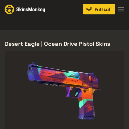
Prihlásiť
Knives
Gloves
Pistols
Rifles
SMGs
Desert Eagle | Ocean Drive Pistol Skins