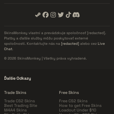
SkinsMonkey vlastní a prevádzkuje spoločnosť
[redacted]
.
Platby a ďalšie služby môžu poskytovať externé
spoločnosti. Kontaktujte nás na
[redacted]
alebo cez
Live
Chat
.
© 2026 SkinsMonkey | Všetky práva vyhradené.
Ďalšie Odkazy
Trade Skins
Free Skins
Trade CS2 Skins
Free CS2 Skins
Best Trading Site
How to get Free Skins
M4A4 Skins
Loadout Under $10