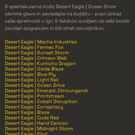
S spektakularno kožo Desert Eagle | Ocean Drive
obrnite glave in zavladajte na bojišču - pravi dokaz
vaše spretnosti v igri. S takšnim orožjem ob sebi boste
zavidali soigralcem in bili strah sovražnikov.
Desert Eagle | Mecha Industries
Desert Eagle | Fennec Fox
Desert Eagle | Sunset Storm
Desert Eagle | Crimson Web
Desert Eagle | Kumicho Dragon
Desert Eagle | Oxide Blaze
Desert Eagle | Blue Ply
Desert Eagle | Light Rail
Desert Eagle | Ocean Drive
Desert Eagle | Emerald Jörmungandr
Desert Eagle | Printstream
Desert Eagle | Cobalt Disruption
Desert Eagle | Conspiracy
Desert Eagle | Blaze
Desert Eagle | Code Red
Desert Eagle | Hand Cannon
Desert Eagle | Midnight Storm
Desert Eagle | Pilot