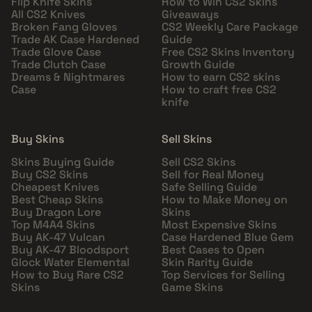
Flip Knife Skins
How to Win CS2 Skins
All CS2 Knives
Giveaways
Broken Fang Gloves
CS2 Weekly Care Package
Trade AK Case Hardened
Guide
Trade Glove Case
Free CS2 Skins Inventory
Trade Clutch Case
Growth Guide
Dreams & Nightmares
How to earn CS2 skins
Case
How to craft free CS2
knife
Buy Skins
Sell Skins
Skins Buying Guide
Sell CS2 Skins
Buy CS2 Skins
Sell for Real Money
Cheapest Knives
Safe Selling Guide
Best Cheap Skins
How to Make Money on
Buy Dragon Lore
Skins
Top M4A4 Skins
Most Expensive Skins
Buy AK-47 Vulcan
Case Hardened Blue Gem
Buy AK-47 Bloodsport
Best Cases to Open
Glock Water Elemental
Skin Rarity Guide
How to Buy Rare CS2
Top Services for Selling
Skins
Game Skins