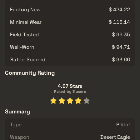
Factory New
$ 424.22
Minimal Wear
$ 116.14
Field-Tested
$ 99.35
Well-Worn
$ 94.71
Battle-Scarred
$ 93.66
Community Rating
4.67 Stars
Rated by 3 users
Summary
Type
Pištoľ
Weapon
Desert Eagle