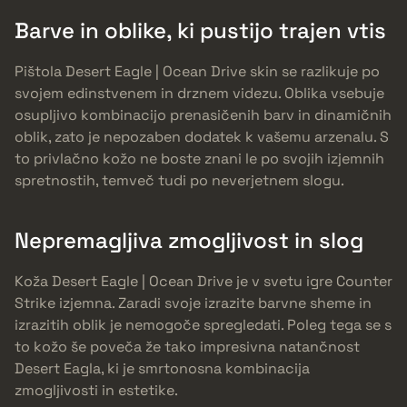
Barve in oblike, ki pustijo trajen vtis
Pištola Desert Eagle | Ocean Drive skin se razlikuje po
svojem edinstvenem in drznem videzu. Oblika vsebuje
osupljivo kombinacijo prenasičenih barv in dinamičnih
oblik, zato je nepozaben dodatek k vašemu arzenalu. S
to privlačno kožo ne boste znani le po svojih izjemnih
spretnostih, temveč tudi po neverjetnem slogu.
Nepremagljiva zmogljivost in slog
Koža Desert Eagle | Ocean Drive je v svetu igre Counter
Strike izjemna. Zaradi svoje izrazite barvne sheme in
izrazitih oblik je nemogoče spregledati. Poleg tega se s
to kožo še poveča že tako impresivna natančnost
Desert Eagla, ki je smrtonosna kombinacija
zmogljivosti in estetike.