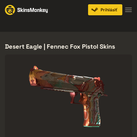
Prihlásiť
Knives
Gloves
Pistols
Rifles
SMGs
Desert Eagle | Fennec Fox Pistol Skins