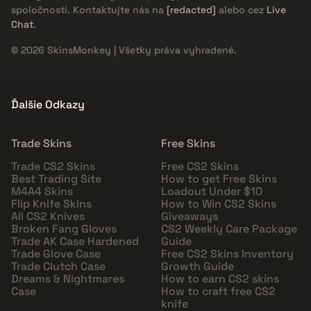
spoločnosti. Kontaktujte nás na
[redacted]
alebo cez
Live
Chat
.
© 2026 SkinsMonkey | Všetky práva vyhradené.
Ďalšie Odkazy
Trade Skins
Free Skins
Trade CS2 Skins
Free CS2 Skins
Best Trading Site
How to get Free Skins
M4A4 Skins
Loadout Under $10
Flip Knife Skins
How to Win CS2 Skins
All CS2 Knives
Giveaways
Broken Fang Gloves
CS2 Weekly Care Package
Trade AK Case Hardened
Guide
Trade Glove Case
Free CS2 Skins Inventory
Trade Clutch Case
Growth Guide
Dreams & Nightmares
How to earn CS2 skins
Case
How to craft free CS2
knife