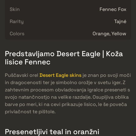
Skin
Fennec Fox
Rarity
Tajné
Colors
Orange, Yellow
Predstavljamo Desert Eagle | Koža
lisice Fennec
Puščavski orel
Desert Eagle skins
je znan po svoji moči
in dragocenosti ter je simbolno orožje v svetu iger. Z
zahtevnim procesom obvladovanja igralce preseneti s
svojo natančnostjo na velike razdalje. Osupljiva oblika
barve po meri, ki na cevi prikazuje lisico, le še poveča
privlačnost te pištole.
Presenetljivi teal in oranžni