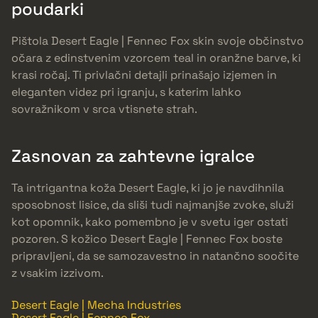
poudarki
Pištola Desert Eagle | Fennec Fox skin svoje občinstvo
očara z edinstvenim vzorcem teal in oranžne barve, ki
krasi ročaj. Ti privlačni detajli prinašajo izjemen in
eleganten videz pri igranju, s katerim lahko
sovražnikom v srca vtisnete strah.
Zasnovan za zahtevne igralce
Ta intrigantna koža Desert Eagle, ki jo je navdihnila
sposobnost lisice, da sliši tudi najmanjše zvoke, služi
kot opomnik, kako pomembno je v svetu iger ostati
pozoren. S kožico Desert Eagle | Fennec Fox boste
pripravljeni, da se samozavestno in natančno soočite
z vsakim izzivom.
Desert Eagle | Mecha Industries
Desert Eagle | Fennec Fox