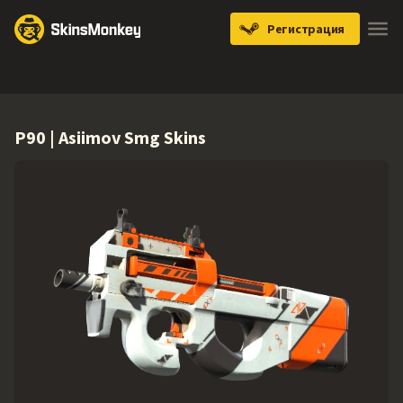
Регистрация
Knives
Gloves
Pistols
Rifles
SMGs
P90 | Asiimov Smg Skins