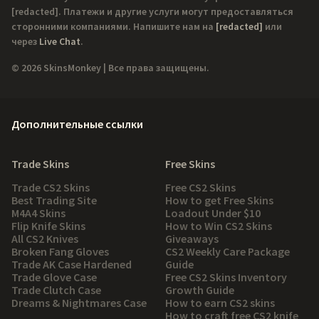
[redacted]
. Платежи и другие услуги могут предоставляться
сторонними компаниями. Напишите нам на
[redacted]
или
через
Live Chat
.
© 2026 SkinsMonkey | Все права защищены.
Дополнительные ссылки
Trade Skins
Free Skins
Trade CS2 Skins
Free CS2 Skins
Best Trading Site
How to get Free Skins
M4A4 Skins
Loadout Under $10
Flip Knife Skins
How to Win CS2 Skins
All CS2 Knives
Giveaways
Broken Fang Gloves
CS2 Weekly Care Package
Trade AK Case Hardened
Guide
Trade Glove Case
Free CS2 Skins Inventory
Trade Clutch Case
Growth Guide
Dreams & Nightmares Case
How to earn CS2 skins
How to craft free CS2 knife