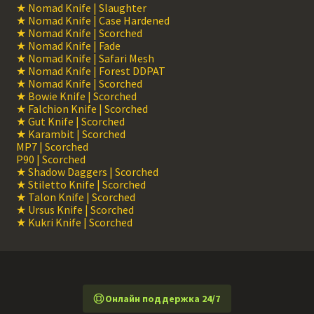
★ Nomad Knife | Slaughter
★ Nomad Knife | Case Hardened
★ Nomad Knife | Scorched
★ Nomad Knife | Fade
★ Nomad Knife | Safari Mesh
★ Nomad Knife | Forest DDPAT
★ Nomad Knife | Scorched
★ Bowie Knife | Scorched
★ Falchion Knife | Scorched
★ Gut Knife | Scorched
★ Karambit | Scorched
MP7 | Scorched
P90 | Scorched
★ Shadow Daggers | Scorched
★ Stiletto Knife | Scorched
★ Talon Knife | Scorched
★ Ursus Knife | Scorched
★ Kukri Knife | Scorched
Онлайн поддержка 24/7