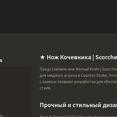
Ништяки
Поддержка
Еще
SMGs
Heavy
Charms
Agents
Co
★ Нож Кочевника | Scorch
s
Представляем нож Nomad Knife | Scorch
для заядлого игрока в Counter Strike. 
с замком-лезвием разработан для обесп
стиля.
Прочный и стильный диза
Нож ★ Nomad Knife | Scorched отличает