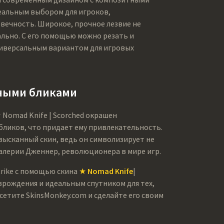
деальным выбором для игроков,
вечность. Широкое, прочное лезвие не
ально. С его помощью можно резать и
ниверсальным вариантом для игровых
чными бликами
 Nomad Knife | Scorched окрашен
бликов, что придает ему привлекательность.
зысканный скин, ведь он символизирует не
Валерии Дженнер, революционера в мире игр.
trike с помощью скина
★ Nomad Knife
|
зрождения и идеальным спутником для тех,
осетите SkinsMonkey.com и сделайте его своим