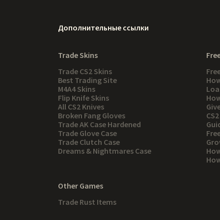
Дополнительные ссылки
Trade Skins
Free
Trade CS2 Skins
Fre
Best Trading Site
How
M4A4 Skins
Loa
Flip Knife Skins
How
All CS2 Knives
Giv
Broken Fang Gloves
CS2
Trade AK Case Hardened
Gui
Trade Glove Case
Fre
Trade Clutch Case
Gro
Dreams & Nightmares Case
How
How 
Other Games
Trade Rust Items