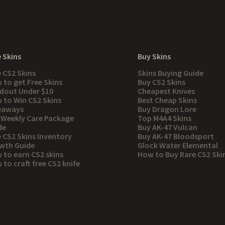
 Skins
Buy Skins
e CS2 Skins
Skins Buying Guide
 to get Free Skins
Buy CS2 Skins
dout Under $10
Cheapest Knives
 to Win CS2 Skins
Best Cheap Skins
eaways
Buy Dragon Lore
 Weekly Care Package
Top M4A4 Skins
de
Buy AK-47 Vulcan
e CS2 Skins Inventory
Buy AK-47 Bloodsport
wth Guide
Glock Water Elemental
 to earn CS2 skins
How to Buy Rare CS2 Ski
to craft free CS2 knife