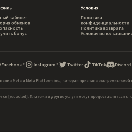
офиль
Условия
ный кабинет
Политика
ория обменов
конфиденциальности
опасность
Политика возврата
учить бонус
Условия использовани
Facebook
*
Instagram
*
Twitter
TikTok
Discord
пании Meta и Meta Platform inc., которая признана экстремистской 
ется
[redacted]
. Платежи и другие услуги могут предоставляться с