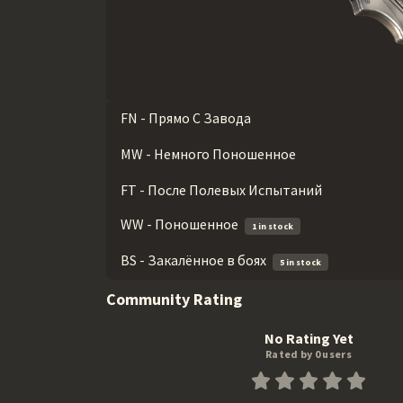
FN - Прямо С Завода
MW - Немного Поношенное
FT - После Полевых Испытаний
WW - Поношенное
1 in stock
BS - Закалённое в боях
5 in stock
Community Rating
No Rating Yet
Rated by 0 users