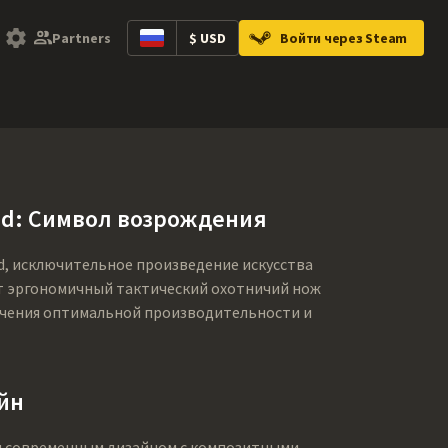
Partners
$ USD
Войти через Steam
ntainers
Music Kits
Pins
Patches
Gra
ed: Символ возрождения
ed, исключительное произведение искусства
Этот эргономичный тактический охотничий нож
ечения оптимальной производительности и
йн
ся современным дизайном с композитными