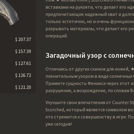
вставками на рукояти, что делает его и
предпочитающих надежный хват и долго
только эстетично, но и очень функцион
разрывать материалы, что делает его у
операций.
$ 207.37
$ 157.39
Загадочный узор с солне
$ 127.61
Отличаясь от других скинов для ножей, ★
$ 126.72
пленительным узором в виде солнечных 
Примите сущность Феникса через этот и
$ 121.20
разрушение, а возрождение, по словам 
Улучшите свои впечатления от Counter S
Scorched, который является символом во
кто стремится к совершенству в игре. П
уже сегодня!