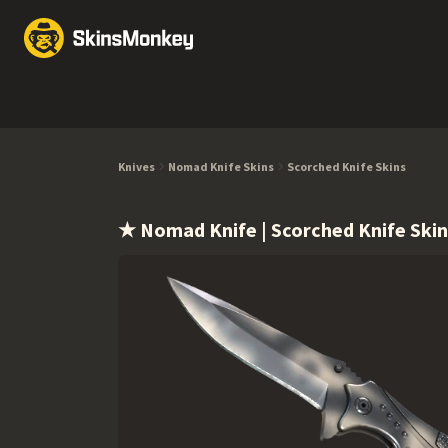
Обмен скинов
Market
Knives
Gloves
Pistols
Rifles
Knives
Nomad Knife Skins
Scorched Knife Skins
★ Nomad Knife | Scorched Knife Skin