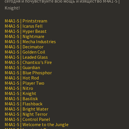
сегодня и почувствуйте всю мощь и изящество M4A1-S |
Knight!
M4A1-S | Printstream
M4A1-S | Icarus Fell
M4A1-S | Hyper Beast
M4A1-S | Nightmare
M4A1-S | Mecha Industries
M4A1-S | Decimator
M4A1-S | Golden Coil
M4A1-S | Leaded Glass
M4A1-S | Chantico's Fire
M4A1-S | Guardian
M4A1-S | Blue Phosphor
M4A1-S | Hot Rod
M4A1-S | Player Two
M4A1-S | Nitro
M4A1-S | Knight
M4A1-S | Basilisk
M4A1-S | Flashback
M4A1-S | Bright Water
M4A1-S | Night Terror
M4A1-S | Control Panel
M4A1-S | Welcome to the Jungle