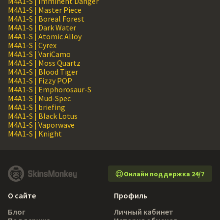
M4A1-S | Imminent Danger
M4A1-S | Master Piece
M4A1-S | Boreal Forest
M4A1-S | Dark Water
M4A1-S | Atomic Alloy
M4A1-S | Cyrex
M4A1-S | VariCamo
M4A1-S | Moss Quartz
M4A1-S | Blood Tiger
M4A1-S | Fizzy POP
M4A1-S | Emphorosaur-S
M4A1-S | Mud-Spec
M4A1-S | briefing
M4A1-S | Black Lotus
M4A1-S | Vaporwave
M4A1-S | Knight
Онлайн поддержка 24/7
О сайте
Профиль
Блог
Личный кабинет