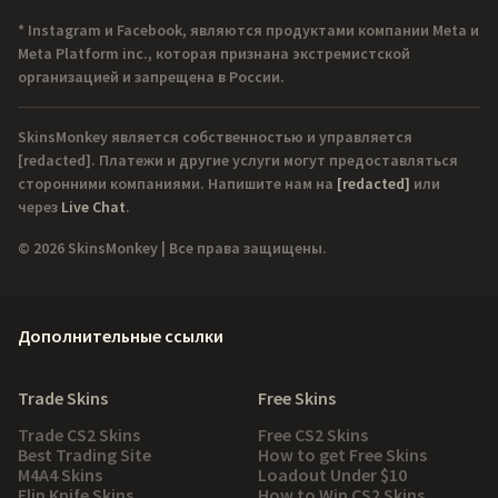
* Instagram и Facebook, являются продуктами компании Meta и
Meta Platform inc., которая признана экстремистской
организацией и запрещена в России.
SkinsMonkey является собственностью и управляется
[redacted]
. Платежи и другие услуги могут предоставляться
сторонними компаниями. Напишите нам на
[redacted]
или
через
Live Chat
.
© 2026 SkinsMonkey | Все права защищены.
Дополнительные ссылки
Trade Skins
Free Skins
Trade CS2 Skins
Free CS2 Skins
Best Trading Site
How to get Free Skins
M4A4 Skins
Loadout Under $10
Flip Knife Skins
How to Win CS2 Skins