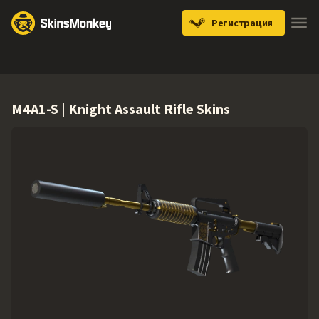
Регистрация
Knives
Gloves
Pistols
Rifles
SMGs
M4A1-S | Knight Assault Rifle Skins