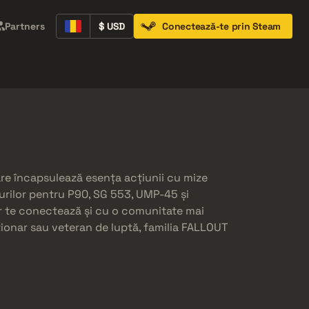
Partners
$ USD
Conectează-te prin Steam
Containers
Music Kits
Pins
Patches
re încapsulează esența acțiunii cu mize
n-urilor pentru P90, SG 553, UMP-45 și
ar te conectează și cu o comunitate mai
cționar sau veteran de luptă, familia FALLOUT