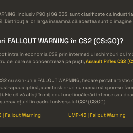
RNING, inclusiv P90 și SG 553, sunt clasificate ca Industri
. Distribuția lor largă înseamnă că acestea sunt o imagine f
uri FALLOUT WARNING în CS2 (CS:GO)?
ot intra în economia CS2 prin intermediul schimburilor. Îmb
ru cei care se concentrează pe puști,
Assault Rifles CS2 (
CS2 cu skin-urile FALLOUT WARNING, fiecare pictat artistic c
ost-apocaliptică, aceste skin-uri nu numai că sporesc farmec
i. Fie că vă aflați în mijlocul unei încăierări intense sau do
upraviețuirii în cadrul universului CS2 (CS:GO).
 | Fallout Warning
UMP-45 | Fallout Warning