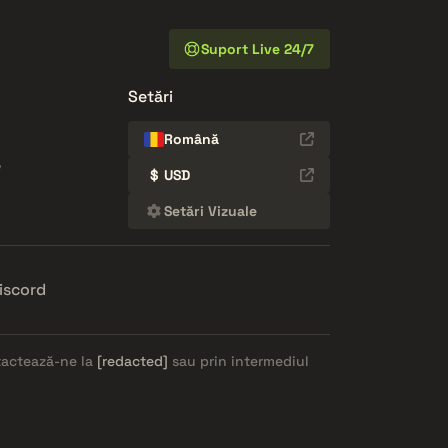
Suport Live 24/7
Setări
Română
e
$
USD
Setări Vizuale
iscord
ntactează-ne la
[redacted]
sau prin intermediul