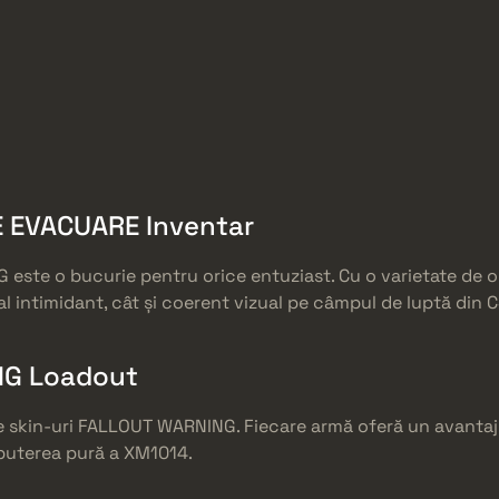
 EVACUARE Inventar
ste o bucurie pentru orice entuziast. Cu o varietate de opț
l intimidant, cât și coerent vizual pe câmpul de luptă din 
NG Loadout
 skin-uri FALLOUT WARNING. Fiecare armă oferă un avantaj di
 puterea pură a XM1014.