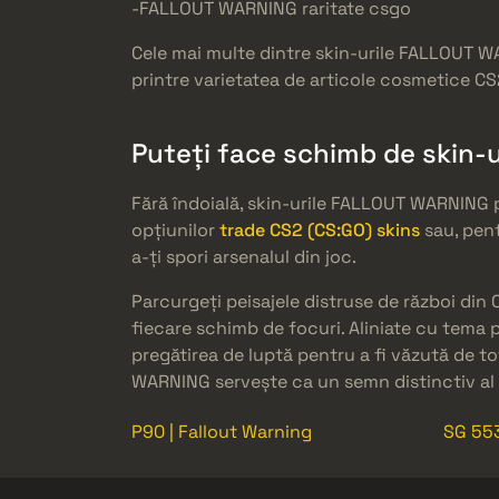
-FALLOUT WARNING raritate csgo
Cele mai multe dintre skin-urile FALLOUT WA
printre varietatea de articole cosmetice CS2
Puteți face schimb de skin-
Fără îndoială, skin-urile FALLOUT WARNING p
opțiunilor
trade CS2 (CS:GO) skins
sau, pent
a-ți spori arsenalul din joc.
Parcurgeți peisajele distruse de război din 
fiecare schimb de focuri. Aliniate cu tema p
pregătirea de luptă pentru a fi văzută de toț
WARNING servește ca un semn distinctiv al s
P90 | Fallout Warning
SG 553