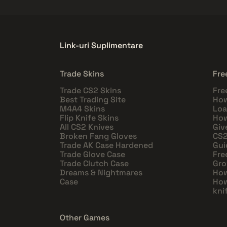
Link-uri Suplimentare
Trade Skins
Fre
Trade CS2 Skins
Fre
Best Trading Site
How
M4A4 Skins
Loa
Flip Knife Skins
How
All CS2 Knives
Giv
Broken Fang Gloves
CS2
Trade AK Case Hardened
Gui
Trade Glove Case
Fre
Trade Clutch Case
Gro
Dreams & Nightmares
How
Case
How
kni
Other Games