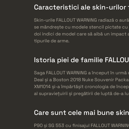
Caracteristici ale skin-urilo
Skin-urile FALLOUT WARNING radiază o aură de
se mândrește cu modele stencil pictate cu s
doi indici de model care să aibă un impact
tipurile de arme.
Istoria piei de familie FALL
Saga FALLOUT WARNING a început în urmă cu
Deal și a Boston 2018 Nuke Souvenir Packag
XM1014 și-a împărtășit cronologia de începu
al supraviețuirii și pregătirii de luptă de-a l
Care sunt cele mai bune ski
P90 și SG 553 cu finisajul FALLOUT WARNING 