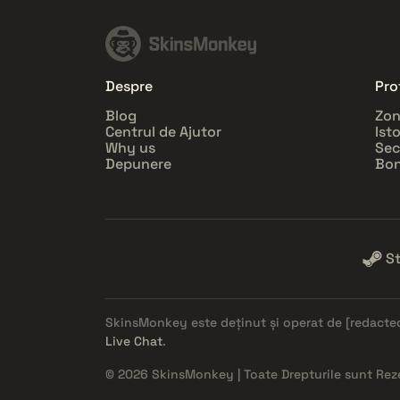
Despre
Prof
Blog
Zon
Centrul de Ajutor
Ist
Why us
Sec
Depunere
Bon
S
SkinsMonkey este deținut și operat de
[redacte
Live Chat
.
© 2026 SkinsMonkey | Toate Drepturile sunt Rez