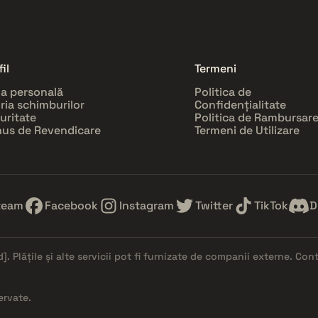
il
Termeni
a personală
Politica de
oria schimburilor
Confidențialitate
uritate
Politica de Rambursar
us de Revendicare
Termeni de Utilizare
team
Facebook
Instagram
Twitter
TikTok
D
d]
. Plățile și alte servicii pot fi furnizate de companii externe. Co
ervate.