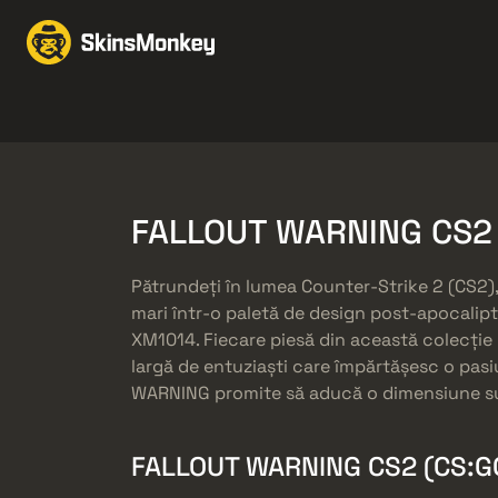
Schimbă Skin-uri
Mar
Knives
Gloves
Pistols
Rifles
FALLOUT WARNING CS2 
Pătrundeți în lumea Counter-Strike 2 (CS2)
mari într-o paletă de design post-apocalipti
XM1014. Fiecare piesă din această colecție 
largă de entuziaști care împărtășesc o pasiu
WARNING promite să aducă o dimensiune sup
FALLOUT WARNING CS2 (CS:GO