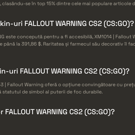
, clasându-se în top 15% dintre cele mai populare articole 
skin-uri FALLOUT WARNING CS2 (CS:GO)?
G este concepută pentru a fi accesibilă, XM1014 | Fallout 
 de până la 391,86 $. Raritatea și farmecul său decorativ îl 
skin-uri FALLOUT WARNING CS2 (CS:GO)?
3 | Fallout Warning oferă o opțiune convingătoare cu prețu
ă statutul de simbol al puterii de foc durabile.
ilor FALLOUT WARNING CS2 (CS:GO)?