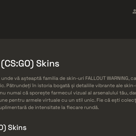
ket
Gratuități
Centrul de Ajutor
Mai mult
SMGs
Heavy
Charms
Agents
(CS:GO) Skins
, unde vă așteaptă familia de skin-uri FALLOUT WARNING, ca
c. Pătrundeți în istoria bogată și detaliile vibrante ale ski
nu numai că sporește farmecul vizual al arsenalului tău, d
ne pentru armele virtuale cu un stil unic. Fie că ești cole
limentară de intensitate la fiecare rundă.
) Skins