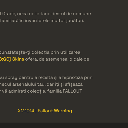
al Grade, ceea ce le face destul de comune
amiliară în inventarele multor jucători.
unătățește-ți colecția prin utilizarea
CS:GO) Skins
oferă, de asemenea, o cale de
u spray pentru a rezista și a hipnotiza prin
ul arsenalului tău, dar îți și afișează
ar vă admirați colecția, familia FALLOUT
XM1014 | Fallout Warning