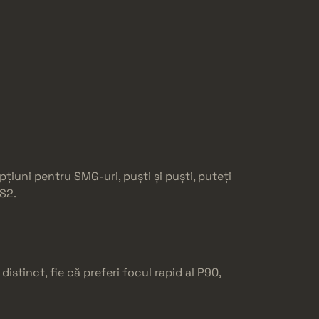
iuni pentru SMG-uri, puști și puști, puteți
CS2.
stinct, fie că preferi focul rapid al P90,