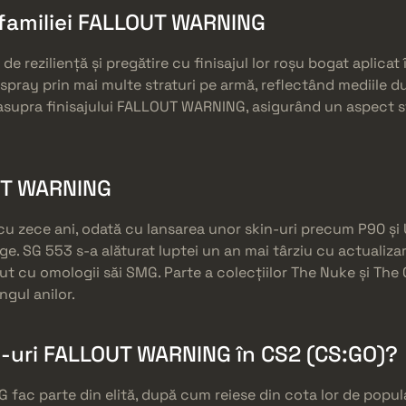
r familiei FALLOUT WARNING
 reziliență și pregătire cu finisajul lor roșu bogat aplicat 
pray prin mai multe straturi pe armă, reflectând mediile du
 asupra finisajului FALLOUT WARNING, asigurând un aspect s
OUT WARNING
 zece ani, odată cu lansarea unor skin-uri precum P90 și 
e. SG 553 s-a alăturat luptei un an mai târziu cu actualiza
t cu omologii săi SMG. Parte a colecțiilor The Nuke și The
ungul anilor.
n-uri FALLOUT WARNING în CS2 (CS:GO)?
fac parte din elită, după cum reiese din cota lor de popula