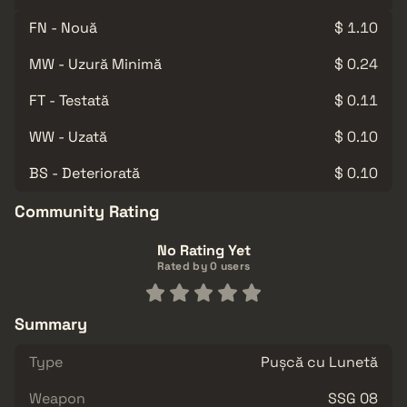
FN - Nouă
$ 1.10
MW - Uzură Minimă
$ 0.24
FT - Testată
$ 0.11
WW - Uzată
$ 0.10
BS - Deteriorată
$ 0.10
Community Rating
No Rating Yet
Rated by 0 users
Summary
Type
Pușcă cu Lunetă
Weapon
SSG 08