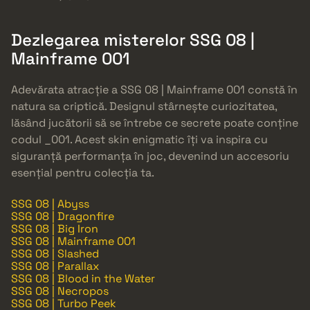
Dezlegarea misterelor SSG 08 |
Mainframe 001
Adevărata atracție a SSG 08 | Mainframe 001 constă în
natura sa criptică. Designul stârnește curiozitatea,
lăsând jucătorii să se întrebe ce secrete poate conține
codul _001. Acest skin enigmatic îți va inspira cu
siguranță performanța în joc, devenind un accesoriu
esențial pentru colecția ta.
SSG 08 | Abyss
SSG 08 | Dragonfire
SSG 08 | Big Iron
SSG 08 | Mainframe 001
SSG 08 | Slashed
SSG 08 | Parallax
SSG 08 | Blood in the Water
SSG 08 | Necropos
SSG 08 | Turbo Peek