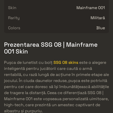
Skin
Mainframe 001
Rarity
Militară
Colors
Blue
Prezentarea SSG 08 | Mainframe
001 Skin
Pușca de lunetist cu bolț
SSG 08 skins
este o alegere
inteligentă pentru jucătorii care caută o armă
rentabilă, cu rază lungă de acțiune în primele etape ale
jocului. În ciuda daunelor reduse, pușca este potrivită
pentru cei care doresc să își îmbunătățească abilitățile
de tragere la distanță. Ceea ce diferențiază SSG 08 |
Mainframe 001 este vopseaua personalizată uimitoare,
high-tech, care prezintă un amestec captivant de
albastru și purpuriu.