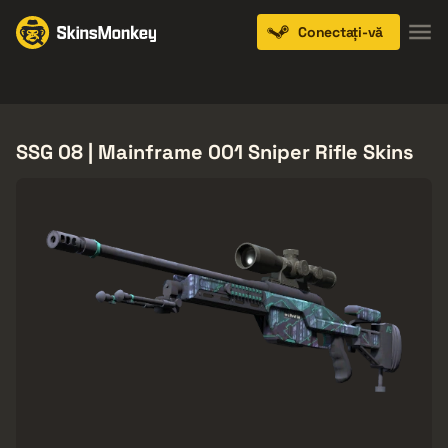
Conectați-vă
Knives
Gloves
Pistols
Rifles
SMGs
SSG 08 | Mainframe 001 Sniper Rifle Skins