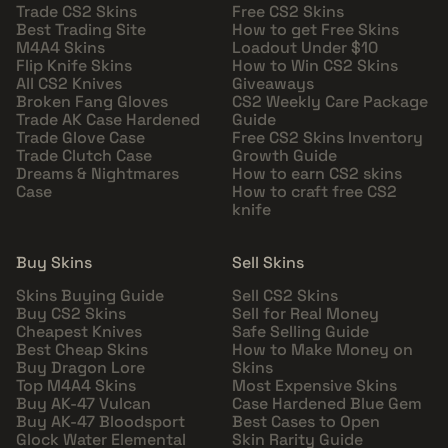
Trade CS2 Skins
Free CS2 Skins
Best Trading Site
How to get Free Skins
M4A4 Skins
Loadout Under $10
Flip Knife Skins
How to Win CS2 Skins
All CS2 Knives
Giveaways
Broken Fang Gloves
CS2 Weekly Care Package
Trade AK Case Hardened
Guide
Trade Glove Case
Free CS2 Skins Inventory
Trade Clutch Case
Growth Guide
Dreams & Nightmares
How to earn CS2 skins
Case
How to craft free CS2
knife
Buy Skins
Sell Skins
Skins Buying Guide
Sell CS2 Skins
Buy CS2 Skins
Sell for Real Money
Cheapest Knives
Safe Selling Guide
Best Cheap Skins
How to Make Money on
Buy Dragon Lore
Skins
Top M4A4 Skins
Most Expensive Skins
Buy AK-47 Vulcan
Case Hardened Blue Gem
Buy AK-47 Bloodsport
Best Cases to Open
Glock Water Elemental
Skin Rarity Guide