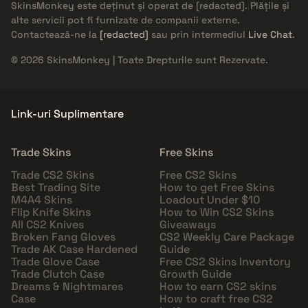
SkinsMonkey este deținut și operat de
[redacted]
. Plățile și
alte servicii pot fi furnizate de companii externe.
Contactează-ne la
[redacted]
sau prin intermediul
Live Chat
.
© 2026 SkinsMonkey | Toate Drepturile sunt Rezervate.
Link-uri Suplimentare
Trade Skins
Free Skins
Trade CS2 Skins
Free CS2 Skins
Best Trading Site
How to get Free Skins
M4A4 Skins
Loadout Under $10
Flip Knife Skins
How to Win CS2 Skins
All CS2 Knives
Giveaways
Broken Fang Gloves
CS2 Weekly Care Package
Trade AK Case Hardened
Guide
Trade Glove Case
Free CS2 Skins Inventory
Trade Clutch Case
Growth Guide
Dreams & Nightmares
How to earn CS2 skins
Case
How to craft free CS2