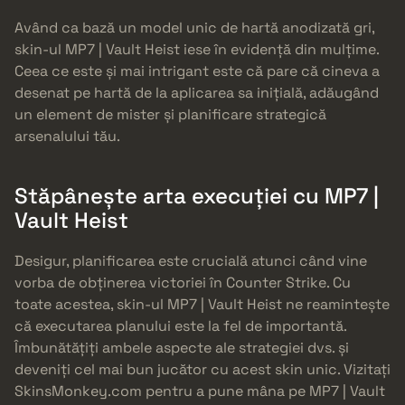
Având ca bază un model unic de hartă anodizată gri,
skin-ul MP7 | Vault Heist iese în evidență din mulțime.
Ceea ce este și mai intrigant este că pare că cineva a
desenat pe hartă de la aplicarea sa inițială, adăugând
un element de mister și planificare strategică
arsenalului tău.
Stăpânește arta execuției cu MP7 |
Vault Heist
Desigur, planificarea este crucială atunci când vine
vorba de obținerea victoriei în Counter Strike. Cu
toate acestea, skin-ul MP7 | Vault Heist ne reamintește
că executarea planului este la fel de importantă.
Îmbunătățiți ambele aspecte ale strategiei dvs. și
deveniți cel mai bun jucător cu acest skin unic. Vizitați
SkinsMonkey.com pentru a pune mâna pe MP7 | Vault