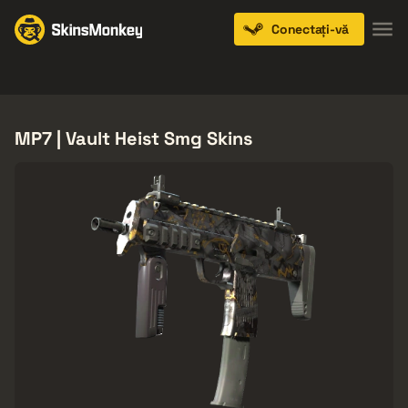
Conectați-vă
Knives
Gloves
Pistols
Rifles
SMGs
MP7 | Vault Heist Smg Skins