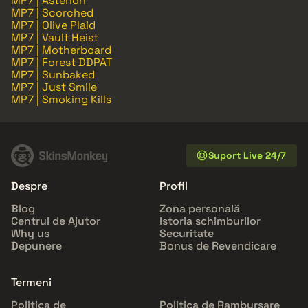
MP7 | Asterion
MP7 | Scorched
MP7 | Olive Plaid
MP7 | Vault Heist
MP7 | Motherboard
MP7 | Forest DDPAT
MP7 | Sunbaked
MP7 | Just Smile
MP7 | Smoking Kills
Suport Live 24/7
Despre
Profil
Blog
Zona personală
Centrul de Ajutor
Istoria schimburilor
Why us
Securitate
Depunere
Bonus de Revendicare
Termeni
Politica de
Politica de Rambursare