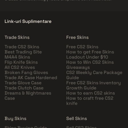
Link-uri Suplimentare
Trade Skins
Free Skins
Trade CS2 Skins
Free CS2 Skins
Best Trading Site
How to get Free Skins
M4A4 Skins
Loadout Under $10
Flip Knife Skins
How to Win CS2 Skins
All CS2 Knives
Giveaways
Broken Fang Gloves
CS2 Weekly Care Package
Trade AK Case Hardened
Guide
Trade Glove Case
Free CS2 Skins Inventory
Trade Clutch Case
Growth Guide
Dreams & Nightmares
How to earn CS2 skins
Case
How to craft free CS2
knife
Buy Skins
Sell Skins
Skins Buying Guide
Sell CS2 Skins