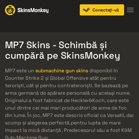
Conectați-vă
Knives
Gloves
Pistols
Rifles
SMGs
MP7 Skins - Schimbă și
cumpără pe SkinsMonkey
MP7 este un
submachine gun skins
disponibil în
Counter Strike 2 și Global Offensive atât pentru
teroriști, cât și pentru contrateroriști. Se bazează pe
arma germană de apărare personală cu același nume.
Originalul a fost fabricat de Heckler&Koch, care este
unul dintre cei mai mari producători de arme de foc
din lume. În joc, MP7 este descris oficial ca Versatil, dar
scump și alegerea perfectă pentru lupta de mare
impact la mică distanță . Predecesorul său a fost K&M
Sub-Machine Gun.