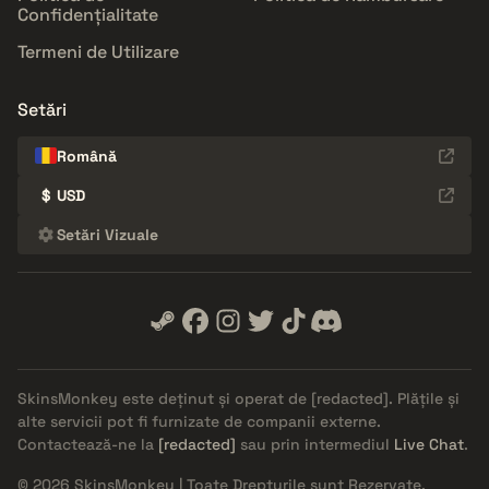
Confidențialitate
Termeni de Utilizare
Setări
Română
$
USD
Setări Vizuale
SkinsMonkey este deținut și operat de
[redacted]
. Plățile și
alte servicii pot fi furnizate de companii externe.
Contactează-ne la
[redacted]
sau prin intermediul
Live Chat
.
© 2026 SkinsMonkey | Toate Drepturile sunt Rezervate.