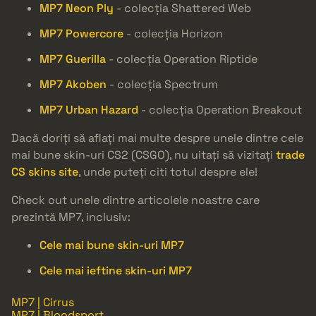
MP7 Neon Ply
- colecția Shattered Web
MP7 Powercore
- colecția Horizon
MP7 Guerilla
- colecția Operation Riptide
MP7 Akoben
- colecția Spectrum
MP7 Urban Hazard
- colecția Operation Breakout
Dacă doriți să aflați mai multe despre unele dintre cele
mai bune skin-uri CS2 (CSGO), nu uitați să vizitați
trade
CS skins site
, unde puteți citi totul despre ele!
Check out unele dintre articolele noastre care
prezintă MP7, inclusiv:
Cele mai bune skin-uri MP7
Cele mai ieftine skin-uri MP7
MP7 | Cirrus
MP7 | Bloodsport