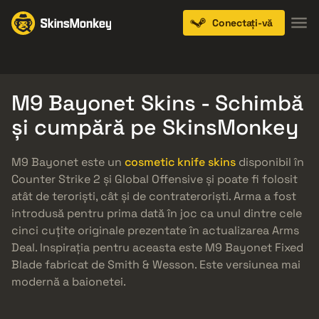
Conectați-vă
Knives
Gloves
Pistols
Rifles
SMGs
M9 Bayonet Skins - Schimbă
și cumpără pe SkinsMonkey
M9 Bayonet este un
cosmetic knife skins
disponibil în
Counter Strike 2 și Global Offensive și poate fi folosit
atât de teroriști, cât și de contrateroriști. Arma a fost
introdusă pentru prima dată în joc ca unul dintre cele
cinci cuțite originale prezentate în actualizarea Arms
Deal. Inspirația pentru aceasta este M9 Bayonet Fixed
Blade fabricat de Smith & Wesson. Este versiunea mai
modernă a baionetei.