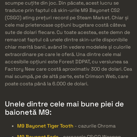
scumpe cuțite din joc. Din păcate, acest lucru se
traduce prin faptul că skin-urile M9 Bayonet CS2
(CSGO) ating prețuri record pe Steam Market. Chiar și
cele mai prietenoase opțiuni bugetare costă câteva
sute de dolari fiecare. Cu toate acestea, este demn de
remarcat faptul că unele dintre skin-urile disponibile
chiar merită banii, având în vedere modelele și culorile
extraordinare pe care le oferă. Una dintre cele mai
accesibile opțiuni este Forest DDPAT, cu versiunea sa
Factory New care costă aproximativ 300 de dolari. Cea
mai scumpă, pe de altă parte, este Crimson Web, care
poate costa până la 6.000 de dolari.
Unele dintre cele mai bune piei de
baionetă M9:
M9 Bayonet Tiger Tooth
- cazurile Chroma
M9 Bayonet Fade
- carcasele CS:GO Weapon