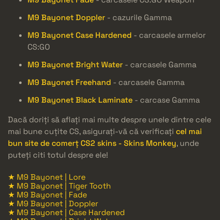
M9 Bayonet Doppler
- cazurile Gamma
M9 Bayonet Case Hardened
- carcasele armelor
CS:GO
M9 Bayonet Bright Water
- carcasele Gamma
M9 Bayonet Freehand
- carcasele Gamma
M9 Bayonet Black Laminate
- carcase Gamma
Dacă doriți să aflați mai multe despre unele dintre cele
mai bune cuțite CS, asigurați-vă că verificați
cel mai
bun site de comerț CS2 skins - Skins Monkey
, unde
puteți citi totul despre ele!
★ M9 Bayonet | Lore
★ M9 Bayonet | Tiger Tooth
★ M9 Bayonet | Fade
★ M9 Bayonet | Doppler
★ M9 Bayonet | Case Hardened