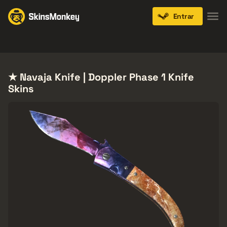
Entrar
Knives
Gloves
Pistols
Rifles
SMGs
★ Navaja Knife | Doppler Phase 1 Knife
Skins