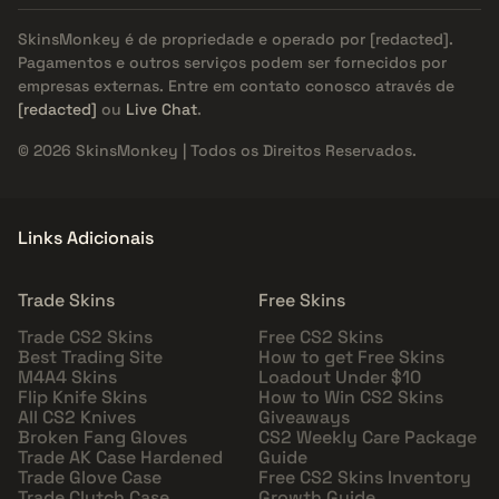
SkinsMonkey é de propriedade e operado por
[redacted]
.
Pagamentos e outros serviços podem ser fornecidos por
empresas externas. Entre em contato conosco através de
[redacted]
ou
Live Chat
.
© 2026 SkinsMonkey | Todos os Direitos Reservados.
Links Adicionais
Trade Skins
Free Skins
Trade CS2 Skins
Free CS2 Skins
Best Trading Site
How to get Free Skins
M4A4 Skins
Loadout Under $10
Flip Knife Skins
How to Win CS2 Skins
All CS2 Knives
Giveaways
Broken Fang Gloves
CS2 Weekly Care Package
Trade AK Case Hardened
Guide
Trade Glove Case
Free CS2 Skins Inventory
Trade Clutch Case
Growth Guide