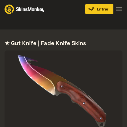
Entrar
Knives
Gloves
Pistols
Rifles
SMGs
★ Gut Knife | Fade Knife Skins