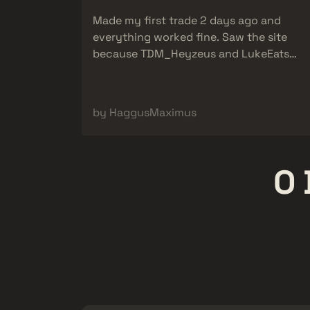
Made my first trade 2 days ago and
everything worked fine. Saw the site
because TDM_Heyzeus and LukeEats
promoted them. It worked perfectly. I
traded a knife for good items...
by HaggusMaximus
O 
Lugin
2,370,000