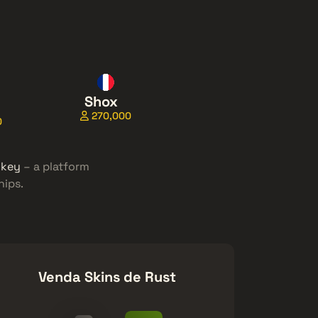
Shox
270,000
0
nkey
– a platform
hips.
Venda Skins de Rust