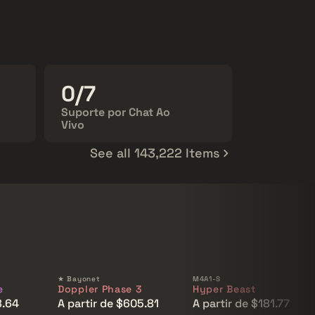
24/7
Suporte por Chat Ao
Vivo
See all 143,222 Items
★ Bayonet
M4A1-S
e
Doppler Phase 3
Hyper Beast
8.64
A partir de $605.81
A partir de $181.77