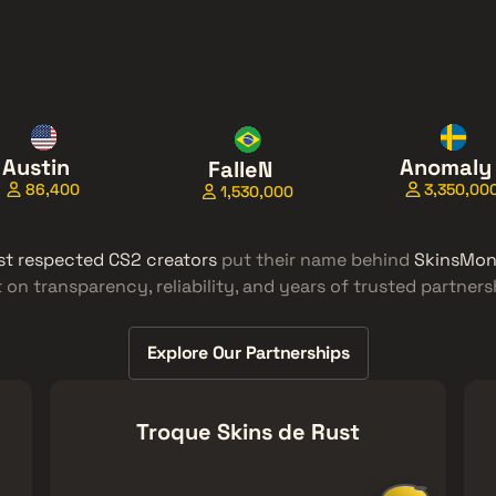
Austin
Anomaly
FalleN
86,400
3,350,00
1,530,000
st respected CS2 creators
put their name behind
SkinsMo
t on transparency, reliability, and years of trusted partners
Explore Our Partnerships
Troque Skins de Rust