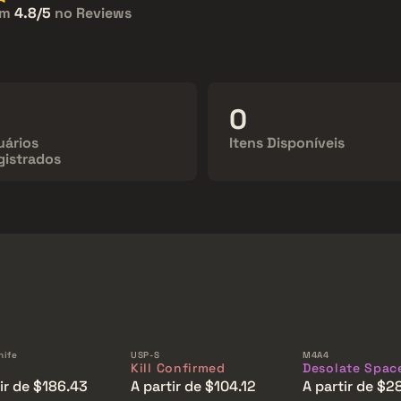
em
4.8/5
no Reviews
,273,447
143,222
uários
Itens Disponíveis
gistrados
nife
USP-S
M4A4
Kill Confirmed
Desolate Spac
ir de $186.43
A partir de $104.12
A partir de $2