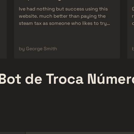
Ive had nothing but success using this
website. much better than paying the
steam tax as someone who likes to try
different skins.
by George Smith
Bot de Troca
Númer
Canal do Saullo
Tiagovski
459,000
1,030,000