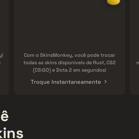
y!
Com o SkinsMonkey, você pode trocar
ê
todas as skins disponíveis de Rust, CS2
m
(CS:GO) e Dota 2 em segundos!
Troque Instantaneamente
cê
kins