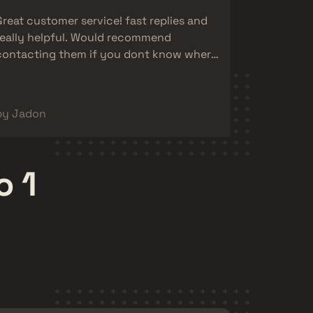
Great customer service! fast replies and
really helpful. Would recommend
contacting them if you dont know where
your backpack is :)
by Jadon
o 1
Jabuti
F
1,370,000
fkS - CSGO
920,000