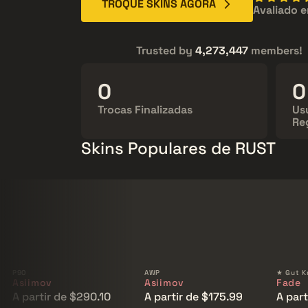
TROQUE SKINS AGORA
Avaliado 
Trusted by
4,273,447
members!
15,624,305
4
Trocas Finalizadas
Us
Re
Skins Populares de RUST
P90
AWP
★ Gut K
Asiimov
Asiimov
Fade
A partir de $290.10
A partir de $175.99
A part