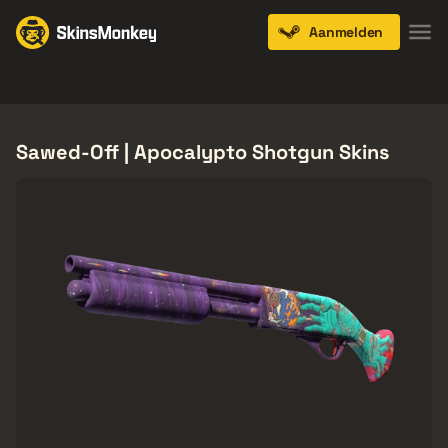
Aanmelden
Knives
Gloves
Pistols
Rifles
SMGs
Sawed-Off | Apocalypto Shotgun Skins