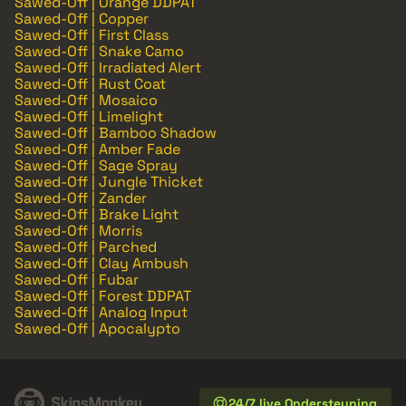
Sawed-Off | Orange DDPAT
Sawed-Off | Copper
Sawed-Off | First Class
Sawed-Off | Snake Camo
Sawed-Off | Irradiated Alert
Sawed-Off | Rust Coat
Sawed-Off | Mosaico
Sawed-Off | Limelight
Sawed-Off | Bamboo Shadow
Sawed-Off | Amber Fade
Sawed-Off | Sage Spray
Sawed-Off | Jungle Thicket
Sawed-Off | Zander
Sawed-Off | Brake Light
Sawed-Off | Morris
Sawed-Off | Parched
Sawed-Off | Clay Ambush
Sawed-Off | Fubar
Sawed-Off | Forest DDPAT
Sawed-Off | Analog Input
Sawed-Off | Apocalypto
24/7 live Ondersteuning