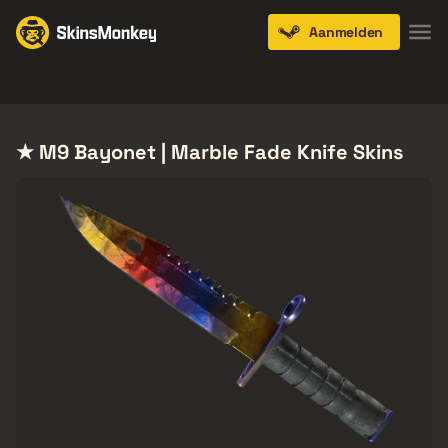
Aanmelden
Knives
Gloves
Pistols
Rifles
SMGs
★ M9 Bayonet | Marble Fade Knife Skins