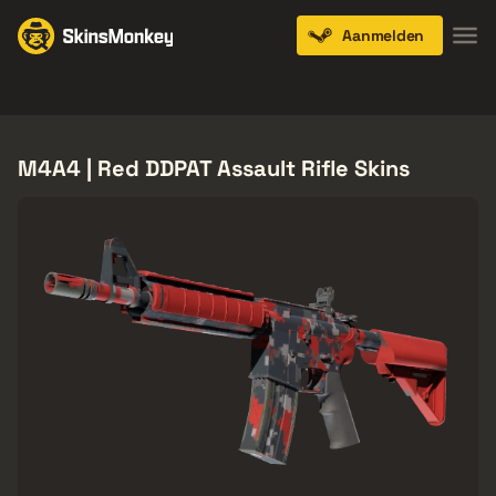
Aanmelden
Knives
Gloves
Pistols
Rifles
SMGs
M4A4 | Red DDPAT Assault Rifle Skins