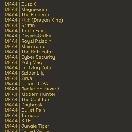
M4A4 | Buzz Kill
M4A4 | Magnesium
M4A4 | The Emperor
M4A4 | 龍王 (Dragon King)
M4A4 | Griffin
M4A4 | Tooth Fairy
M4A4 | Desert-Strike
M4A4 | Royal Paladin
M4A4 | Mainframe
M4A4 | The Battlestar
M4A4 | Cyber Security
M4A4 | Poly Mag
M4A4 | In Living Color
M4A4 | Spider Lily
M4A4 | Zirka
M4A4 | Urban DDPAT
M4A4 | Radiation Hazard
M4A4 | Modern Hunter
M4A4 | The Coalition
M4A4 | Daybreak
M4A4 | Bullet Rain
M4A4 | Tornado
M4A4 | X-Ray
M4A4 | Jungle Tiger
M4A4 | Faded Zebra