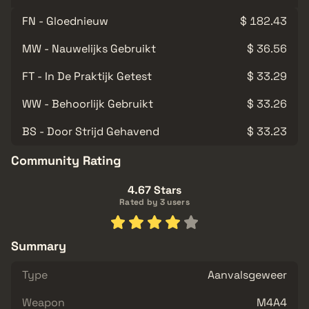
FN - Gloednieuw
$ 182.43
MW - Nauwelijks Gebruikt
$ 36.56
FT - In De Praktijk Getest
$ 33.29
WW - Behoorlijk Gebruikt
$ 33.26
BS - Door Strijd Gehavend
$ 33.23
Community Rating
4.67 Stars
Rated by 3 users
Summary
Type
Aanvalsgeweer
Weapon
M4A4