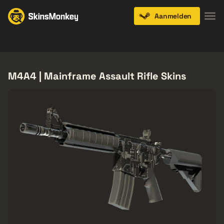
Aanmelden
Knives
Gloves
Pistols
Rifles
SMGs
M4A4 | Mainframe Assault Rifle Skins