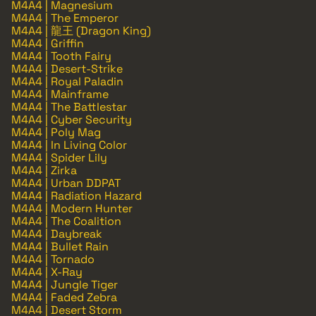
M4A4 | Magnesium
M4A4 | The Emperor
M4A4 | 龍王 (Dragon King)
M4A4 | Griffin
M4A4 | Tooth Fairy
M4A4 | Desert-Strike
M4A4 | Royal Paladin
M4A4 | Mainframe
M4A4 | The Battlestar
M4A4 | Cyber Security
M4A4 | Poly Mag
M4A4 | In Living Color
M4A4 | Spider Lily
M4A4 | Zirka
M4A4 | Urban DDPAT
M4A4 | Radiation Hazard
M4A4 | Modern Hunter
M4A4 | The Coalition
M4A4 | Daybreak
M4A4 | Bullet Rain
M4A4 | Tornado
M4A4 | X-Ray
M4A4 | Jungle Tiger
M4A4 | Faded Zebra
M4A4 | Desert Storm