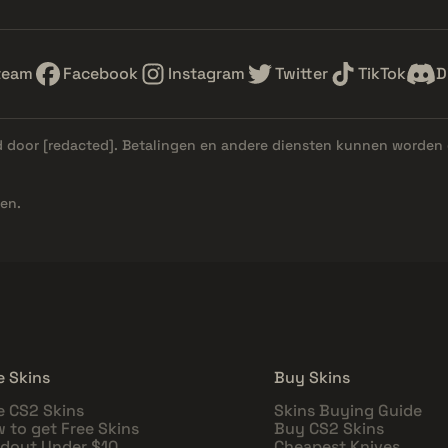
team
Facebook
Instagram
Twitter
TikTok
D
d door
[redacted]
. Betalingen en andere diensten kunnen worden 
en.
e Skins
Buy Skins
e CS2 Skins
Skins Buying Guide
 to get Free Skins
Buy CS2 Skins
dout Under $10
Cheapest Knives