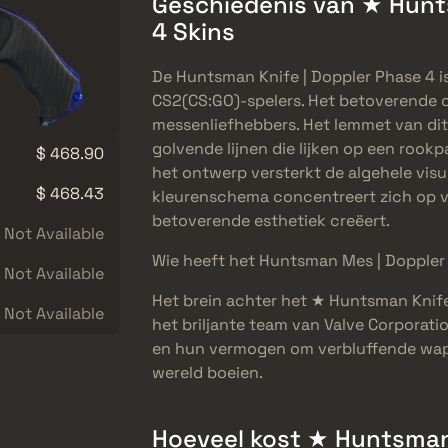
Geschiedenis van ★ Hunt
4 Skins
De Huntsman Knife | Doppler Phase 4 
CS2(CS:GO)-spelers. Het betoverende 
messenliefhebbers. Het lemmet van dit
golvende lijnen die lijken op een rookpa
$ 468.90
het ontwerp versterkt de algehele visu
$ 468.43
kleurenschema concentreert zich op ve
betoverende esthetiek creëert.
Not Available
Wie heeft het Huntsman Mes | Dopple
Not Available
Het brein achter het ★ Huntsman Knife
Not Available
het briljante team van Valve Corporati
en hun vermogen om verbluffende wape
wereld boeien.
Hoeveel kost ★ Huntsman 