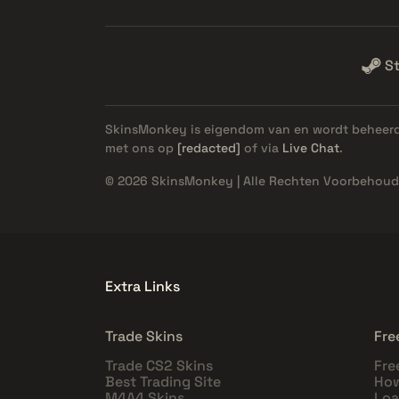
S
SkinsMonkey is eigendom van en wordt beheer
met ons op
[redacted]
of via
Live Chat
.
© 2026 SkinsMonkey | Alle Rechten Voorbehoud
Extra Links
Trade Skins
Fre
Trade CS2 Skins
Fre
Best Trading Site
How
M4A4 Skins
Loa