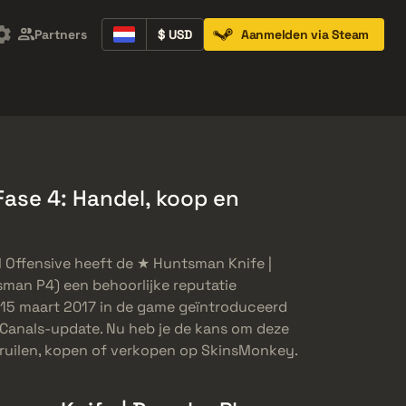
Partners
$ USD
Aanmelden via Steam
Containers
Music Kits
Pins
Patches
ase 4: Handel, koop en
l Offensive heeft de ★ Huntsman Knife |
man P4) een behoorlijke reputatie
15 maart 2017 in de game geïntroduceerd
e Canals-update. Nu heb je de kans om deze
e ruilen, kopen of verkopen op SkinsMonkey.