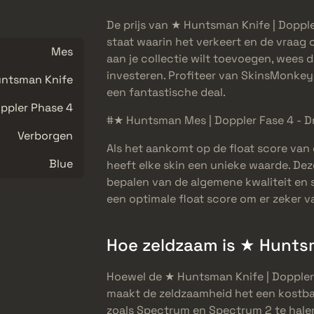
De prijs van ★ Huntsman Knife | Dopple
staat waarin het verkeert en de vraag o
Mes
aan je collectie wilt toevoegen, wees 
investeren. Profiteer van SkinsMonkey’
ntsman Knife
een fantastische deal.
ppler Phase 4
#★ Huntsman Mes | Doppler Fase 4 - Dr
Verborgen
Als het aankomt op de float score van
Blue
heeft elke skin een unieke waarde. Deze
bepalen van de algemene kwaliteit en sl
een optimale float score om er zeker van
Hoe zeldzaam is ★ Huntsm
Hoewel de ★ Huntsman Knife | Doppler P
maakt de zeldzaamheid het een kostbaa
zoals Spectrum en Spectrum 2 te hale