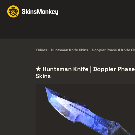
Ruil Skins
Market
Knives
Gloves
Pistols
Rifles
Knives
Huntsman Knife Skins
Doppler Phase 4 Knife Sk
★ Huntsman Knife | Doppler Phase
Skins