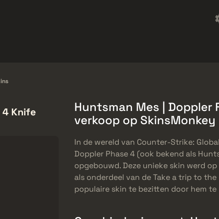
Freebies
Helpcentrum
Meer
SMGs
Heavy
Charms
Agents
ins
Huntsman Mes | Doppler F
 4 Knife
verkoop op SkinsMonkey
In de wereld van Counter-Strike: Globa
Doppler Phase 4 (ook bekend als Hunts
opgebouwd. Deze unieke skin werd op 
als onderdeel van de Take a trip to th
populaire skin te bezitten door hem t