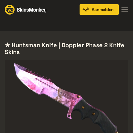
Aanmelden
Knives
Gloves
Pistols
Rifles
SMGs
★ Huntsman Knife | Doppler Phase 2 Knife
Skins